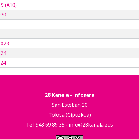
9 (A10)
020
3
2023
024
024
28 Kanala - Infosare
San Esteban 20
Tolosa (Gipuzkoa)
Tel: 943 69 89 35 -
info@28kanala.eus