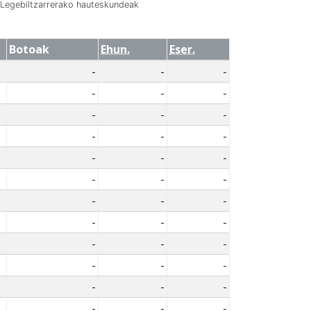
Legebiltzarrerako hauteskundeak
Botoak
Ehun.
Eser.
-
-
-
-
-
-
-
-
-
-
-
-
-
-
-
-
-
-
-
-
-
-
-
-
-
-
-
-
-
-
-
-
-
-
-
-