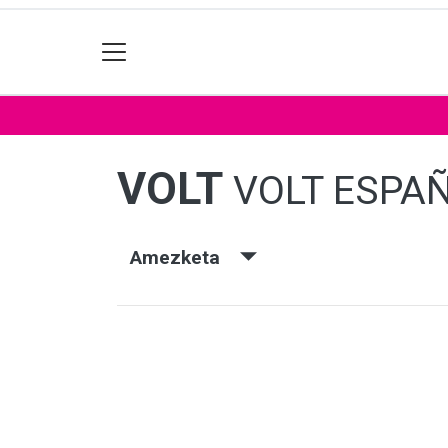
VOLT
VOLT ESPA
Amezketa