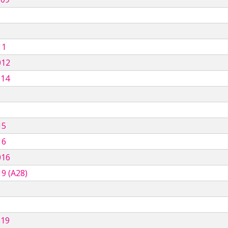
11
012
014
15
16
016
9 (A28)
019