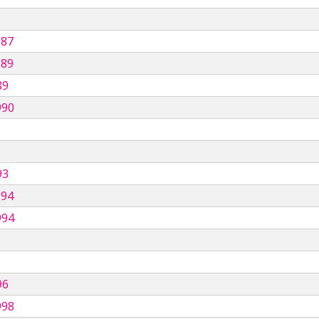
987
989
89
990
93
994
994
96
998