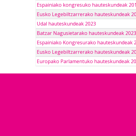
Espainiako kongresuko hauteskundeak 201
Eusko Legebiltzarrerako hauteskundeak 2
Udal hauteskundeak 2023
Batzar Nagusietarako hauteskundeak 202
Espainiako Kongresurako hauteskundeak 
Eusko Legebiltzarrerako hauteskundeak 2
Europako Parlamentuko hauteskundeak 2