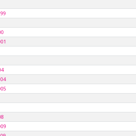
999
00
001
04
004
005
08
009
009