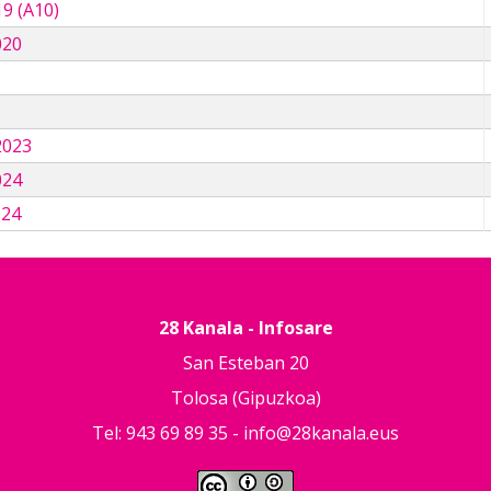
9 (A10)
020
3
2023
024
024
28 Kanala - Infosare
San Esteban 20
Tolosa (Gipuzkoa)
Tel: 943 69 89 35 -
info@28kanala.eus