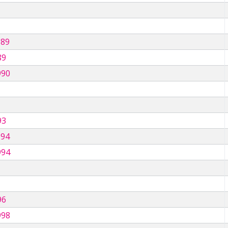
989
89
990
93
994
994
96
998