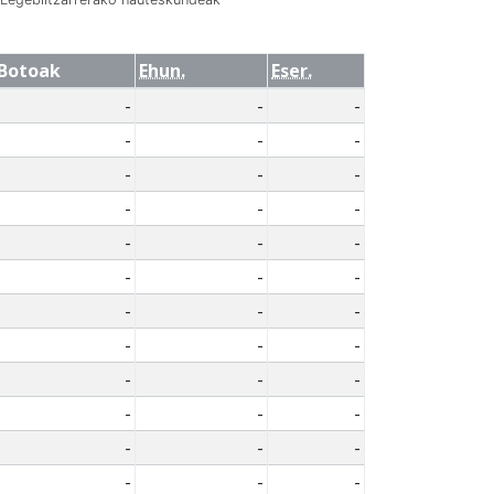
Botoak
Ehun.
Eser.
-
-
-
-
-
-
-
-
-
-
-
-
-
-
-
-
-
-
-
-
-
-
-
-
-
-
-
-
-
-
-
-
-
-
-
-