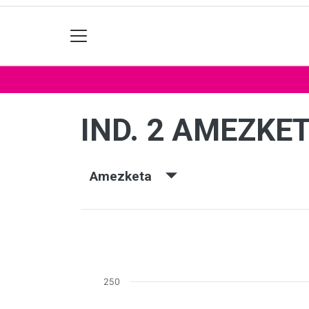
IND. 2 AMEZKE
Amezketa
250