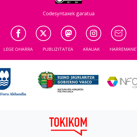
Codesyntaxek garatua
LEGE OHARRA
PUBLIZITATEA
ARAUAK
HARREMANE