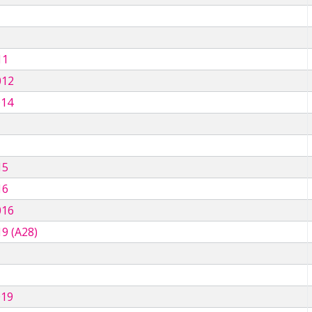
11
012
014
15
16
016
9 (A28)
019