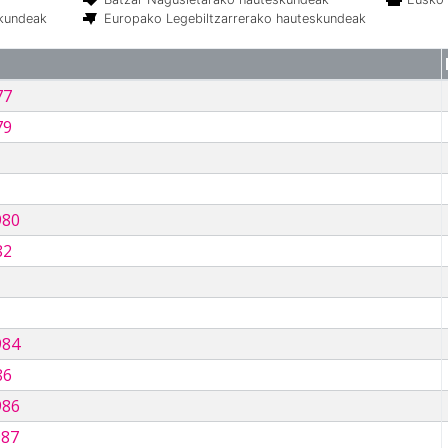
skundeak
Europako Legebiltzarrerako hauteskundeak
77
79
980
82
984
86
986
987