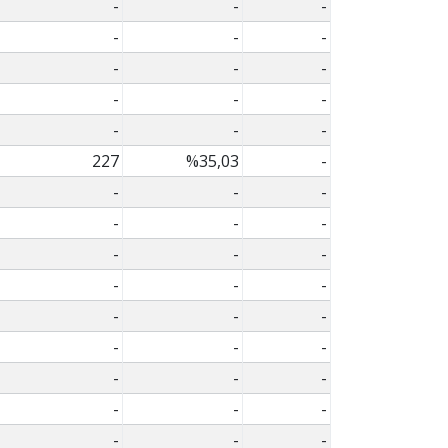
-
-
-
-
-
-
-
-
-
-
-
-
-
-
-
227
%35,03
-
-
-
-
-
-
-
-
-
-
-
-
-
-
-
-
-
-
-
-
-
-
-
-
-
-
-
-