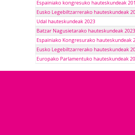
Espainiako kongresuko hauteskundeak 201
Eusko Legebiltzarrerako hauteskundeak 2
Udal hauteskundeak 2023
Batzar Nagusietarako hauteskundeak 202
Espainiako Kongresurako hauteskundeak 
Eusko Legebiltzarrerako hauteskundeak 2
Europako Parlamentuko hauteskundeak 2