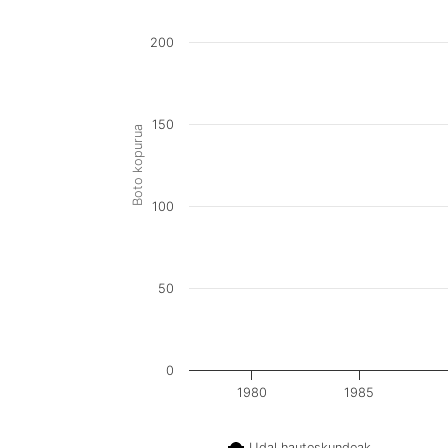
200
150
Boto kopurua
100
50
0
1980
1985
Udal hauteskundeak