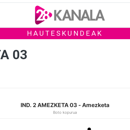
HAUTESKUNDEAK
TA 03
IND. 2 AMEZKETA 03 - Amezketa
Boto kopurua