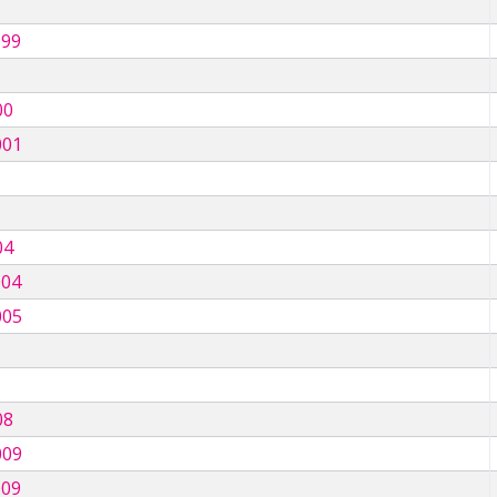
999
00
001
04
004
005
08
009
009