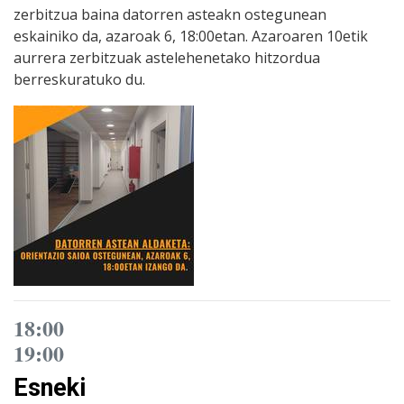
zerbitzua baina datorren asteakn ostegunean
eskainiko da, azaroak 6, 18:00etan. Azaroaren 10etik
aurrera zerbitzuak astelehenetako hitzordua
berreskuratuko du.
18:00
19:00
Esneki