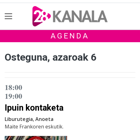
AGENDA
Osteguna, azaroak 6
18:00
19:00
Ipuin kontaketa
Liburutegia, Anoeta
Maite Frankoren eskutik.