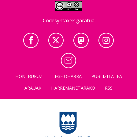
Codesyntaxek garatua
HONI BURUZ
LEGE OHARRA
PUBLIZITATEA
ARAUAK
HARREMANETARAKO
RSS