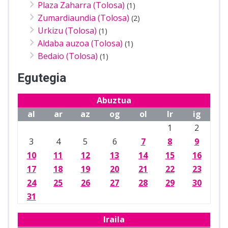
Plaza Zaharra (Tolosa)
(1)
Zumardiaundia (Tolosa)
(2)
Urkizu (Tolosa)
(1)
Aldaba auzoa (Tolosa)
(1)
Bedaio (Tolosa)
(1)
Egutegia
Abuztua
al
ar
az
og
ol
lr
ig
1
2
3
4
5
6
7
8
9
10
11
12
13
14
15
16
17
18
19
20
21
22
23
24
25
26
27
28
29
30
31
Iraila