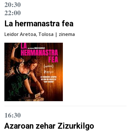
20:30
22:00
La hermanastra fea
Leidor Aretoa, Tolosa | zinema
16:30
Azaroan zehar Zizurkilgo