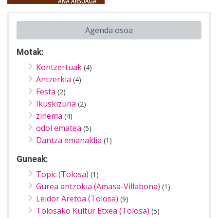
Agenda osoa
Motak:
Kontzertuak
(4)
Antzerkia
(4)
Festa
(2)
Ikuskizuna
(2)
zinema
(4)
odol ematea
(5)
Dantza emanaldia
(1)
Guneak:
Topic (Tolosa)
(1)
Gurea antzokia (Amasa-Villabona)
(1)
Leidor Aretoa (Tolosa)
(9)
Tolosako Kultur Etxea (Tolosa)
(5)