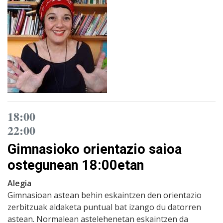
18:00
22:00
Gimnasioko orientazio saioa
ostegunean 18:00etan
Alegia
Gimnasioan astean behin eskaintzen den orientazio
zerbitzuak aldaketa puntual bat izango du datorren
astean. Normalean astelehenetan eskaintzen da