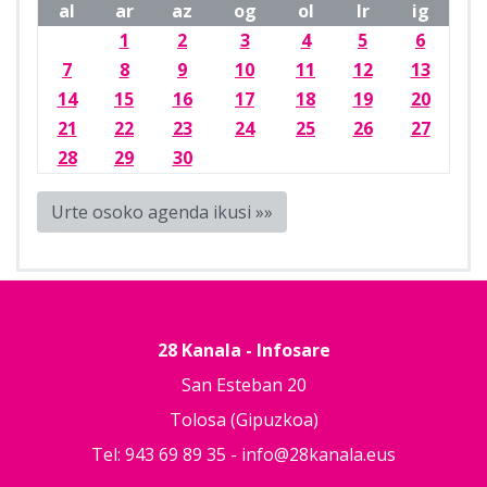
al
ar
az
og
ol
lr
ig
1
2
3
4
5
6
7
8
9
10
11
12
13
14
15
16
17
18
19
20
21
22
23
24
25
26
27
28
29
30
Urte osoko agenda ikusi »»
28 Kanala - Infosare
San Esteban 20
Tolosa (Gipuzkoa)
Tel: 943 69 89 35 -
info@28kanala.eus