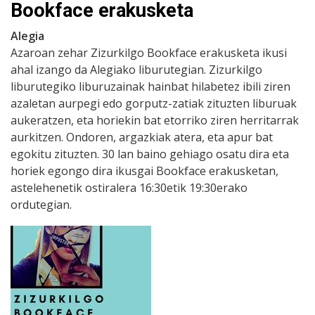
Bookface erakusketa
Alegia
Azaroan zehar Zizurkilgo Bookface erakusketa ikusi
ahal izango da Alegiako liburutegian. Zizurkilgo
liburutegiko liburuzainak hainbat hilabetez ibili ziren
azaletan aurpegi edo gorputz-zatiak zituzten liburuak
aukeratzen, eta horiekin bat etorriko ziren herritarrak
aurkitzen. Ondoren, argazkiak atera, eta apur bat
egokitu zituzten. 30 lan baino gehiago osatu dira eta
horiek egongo dira ikusgai Bookface erakusketan,
astelehenetik ostiralera 16:30etik 19:30erako
ordutegian.