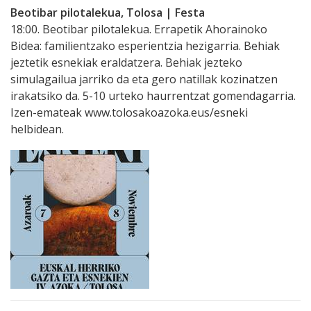
Beotibar pilotalekua, Tolosa | Festa
18:00. Beotibar pilotalekua. Errapetik Ahorainoko
Bidea: familientzako esperientzia hezigarria. Behiak
jeztetik esnekiak eraldatzera. Behiak jezteko
simulagailua jarriko da eta gero natillak kozinatzen
irakatsiko da. 5-10 urteko haurrentzat gomendagarria.
Izen-emateak www.tolosakoazoka.eus/esneki
helbidean.