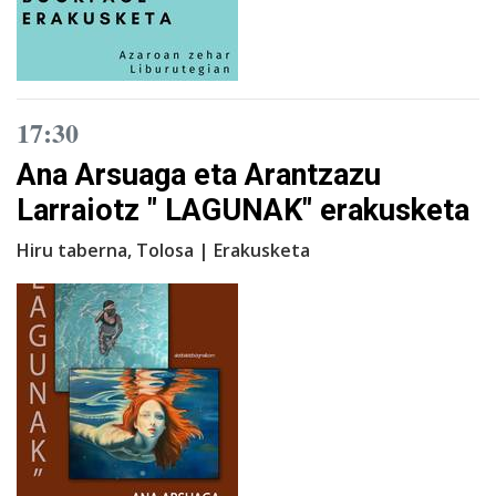
17:30
Ana Arsuaga eta Arantzazu
Larraiotz " LAGUNAK" erakusketa
Hiru taberna, Tolosa | Erakusketa