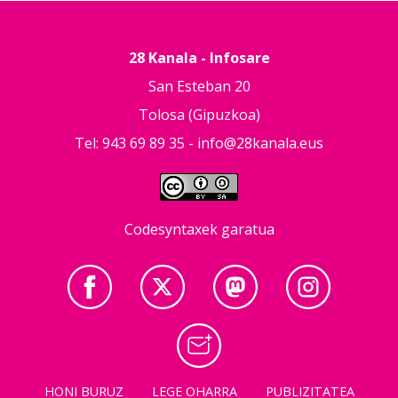
28 Kanala - Infosare
San Esteban 20
Tolosa (Gipuzkoa)
Tel: 943 69 89 35 -
info@28kanala.eus
Codesyntaxek garatua
HONI BURUZ
LEGE OHARRA
PUBLIZITATEA