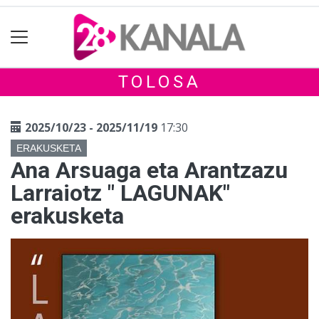
TOLOSA
2025/10/23 - 2025/11/19
17:30
ERAKUSKETA
Ana Arsuaga eta Arantzazu
Larraiotz " LAGUNAK"
erakusketa