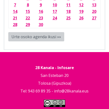
7
8
9
10
11
12
13
14
15
16
17
18
19
20
21
22
23
24
25
26
27
28
29
30
Urte osoko agenda ikusi »»
28 Kanala - Infosare
San Esteban 20
Tolosa (Gipuzkoa)
Tel: 943 69 89 35 -
info@28kanala.eus