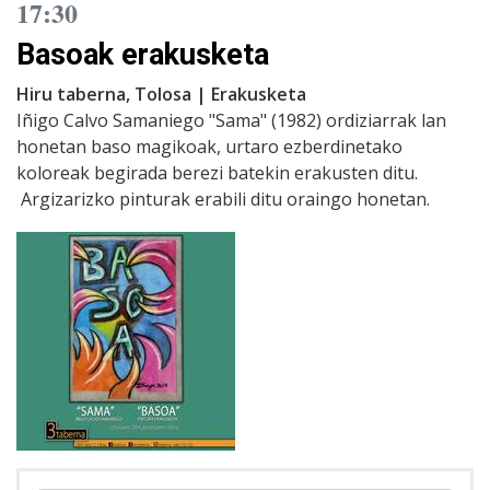
17:30
Basoak erakusketa
Hiru taberna, Tolosa | Erakusketa
Iñigo Calvo Samaniego "Sama" (1982) ordiziarrak lan
honetan baso magikoak, urtaro ezberdinetako
koloreak begirada berezi batekin erakusten ditu.
Argizarizko pinturak erabili ditu oraingo honetan.