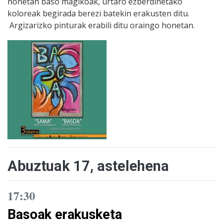
honetan baso magikoak, urtaro ezberdinetako
koloreak begirada berezi batekin erakusten ditu.
Argizarizko pinturak erabili ditu oraingo honetan.
Abuztuak 17, astelehena
17:30
Basoak erakusketa