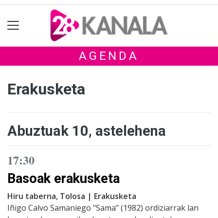
AGENDA
Erakusketa
Abuztuak 10, astelehena
17:30
Basoak erakusketa
Hiru taberna, Tolosa | Erakusketa
Iñigo Calvo Samaniego "Sama" (1982) ordiziarrak lan