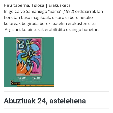
Hiru taberna, Tolosa | Erakusketa
Iñigo Calvo Samaniego "Sama" (1982) ordiziarrak lan
honetan baso magikoak, urtaro ezberdinetako
koloreak begirada berezi batekin erakusten ditu.
Argizarizko pinturak erabili ditu oraingo honetan.
Abuztuak 24, astelehena