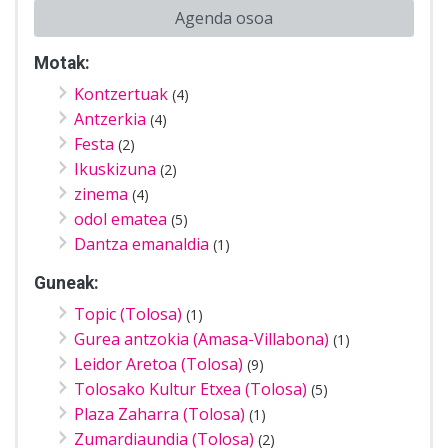
Agenda osoa
Motak:
Kontzertuak
(4)
Antzerkia
(4)
Festa
(2)
Ikuskizuna
(2)
zinema
(4)
odol ematea
(5)
Dantza emanaldia
(1)
Guneak:
Topic (Tolosa)
(1)
Gurea antzokia (Amasa-Villabona)
(1)
Leidor Aretoa (Tolosa)
(9)
Tolosako Kultur Etxea (Tolosa)
(5)
Plaza Zaharra (Tolosa)
(1)
Zumardiaundia (Tolosa)
(2)