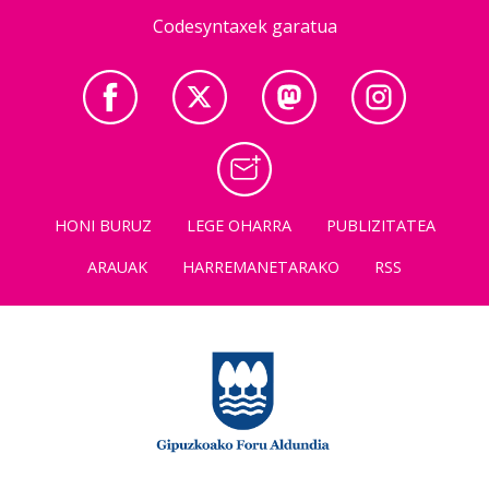
Codesyntaxek garatua
HONI BURUZ
LEGE OHARRA
PUBLIZITATEA
ARAUAK
HARREMANETARAKO
RSS