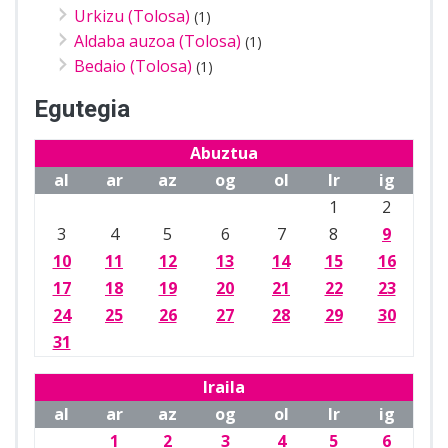
Urkizu (Tolosa)
(1)
Aldaba auzoa (Tolosa)
(1)
Bedaio (Tolosa)
(1)
Egutegia
Abuztua
al
ar
az
og
ol
lr
ig
1
2
3
4
5
6
7
8
9
10
11
12
13
14
15
16
17
18
19
20
21
22
23
24
25
26
27
28
29
30
31
Iraila
al
ar
az
og
ol
lr
ig
1
2
3
4
5
6