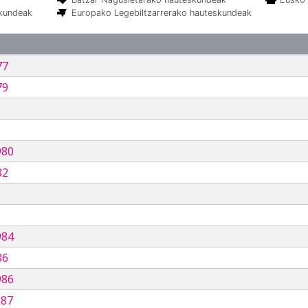
skundeak
Europako Legebiltzarrerako hauteskundeak
77
79
980
82
984
86
986
987