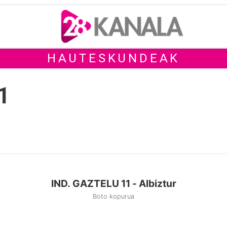
HAUTESKUNDEAK
1
IND. GAZTELU 11 - Albiztur
Boto kopurua