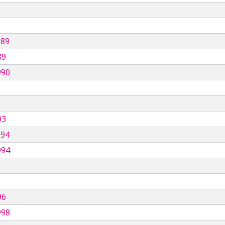
989
89
990
93
994
994
96
998