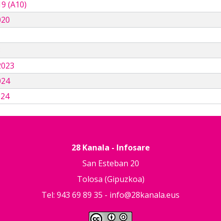
9 (A10)
020
3
2023
024
024
28 Kanala - Infosare
San Esteban 20
Tolosa (Gipuzkoa)
Tel: 943 69 89 35 -
info@28kanala.eus