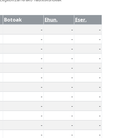
Botoak
Ehun.
Eser.
-
-
-
-
-
-
-
-
-
-
-
-
-
-
-
-
-
-
-
-
-
-
-
-
-
-
-
-
-
-
-
-
-
-
-
-