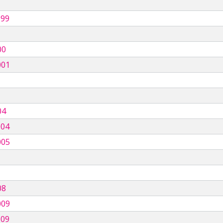
999
00
001
04
004
005
08
009
009