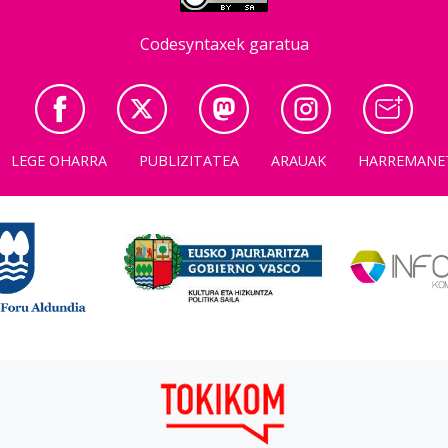
Codesyntaxek garatua
LEGE OHARRA
PUBLIZITATEA
ARAUAK
HARREMANE