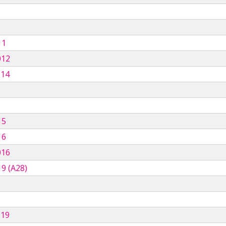
11
012
014
15
16
016
9 (A28)
019