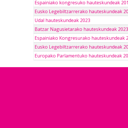
Espainiako kongresuko hauteskundeak 201
Eusko Legebiltzarrerako hauteskundeak 2
Udal hauteskundeak 2023
Batzar Nagusietarako hauteskundeak 202
Espainiako Kongresurako hauteskundeak 
Eusko Legebiltzarrerako hauteskundeak 2
Europako Parlamentuko hauteskundeak 2