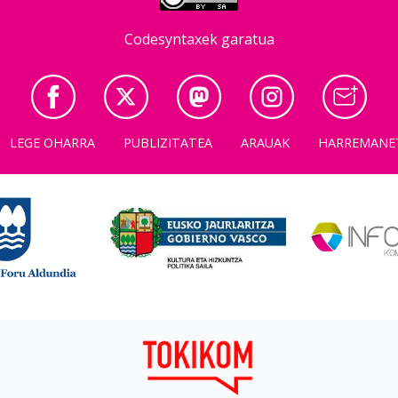
Codesyntaxek garatua
LEGE OHARRA
PUBLIZITATEA
ARAUAK
HARREMANE