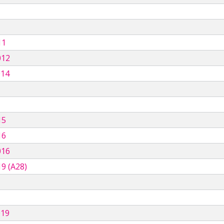
11
012
014
15
16
016
9 (A28)
019