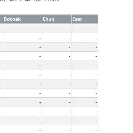
Botoak
Ehun.
Eser.
-
-
-
-
-
-
-
-
-
-
-
-
-
-
-
-
-
-
-
-
-
-
-
-
-
-
-
-
-
-
-
-
-
-
-
-