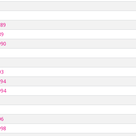
989
89
990
93
994
994
96
998