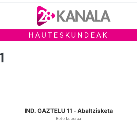
HAUTESKUNDEAK
1
IND. GAZTELU 11 - Abaltzisketa
Boto kopurua