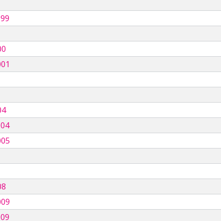
999
00
001
04
004
005
08
009
009