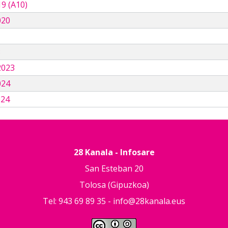
9 (A10)
020
3
2023
024
024
28 Kanala - Infosare
San Esteban 20
Tolosa (Gipuzkoa)
Tel: 943 69 89 35 -
info@28kanala.eus