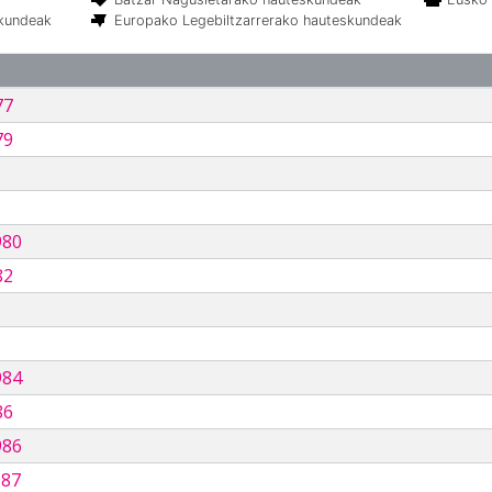
skundeak
Europako Legebiltzarrerako hauteskundeak
77
79
980
82
984
86
986
987