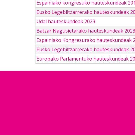
Espainiako kongresuko hauteskundeak 201
Eusko Legebiltzarrerako hauteskundeak 2
Udal hauteskundeak 2023
Batzar Nagusietarako hauteskundeak 202
Espainiako Kongresurako hauteskundeak 
Eusko Legebiltzarrerako hauteskundeak 2
Europako Parlamentuko hauteskundeak 2