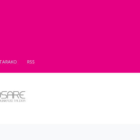
TARAKO
RSS