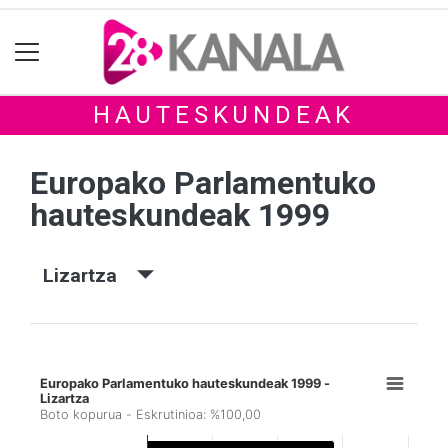
HAUTESKUNDEAK
Europako Parlamentuko
hauteskundeak 1999
Lizartza
Europako Parlamentuko hauteskundeak 1999 -
Lizartza
Boto kopurua - Eskrutinioa: %100,00