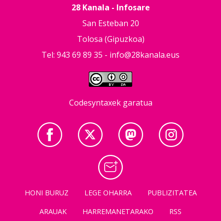
28 Kanala - Infosare
San Esteban 20
Tolosa (Gipuzkoa)
Tel: 943 69 89 35 -
info@28kanala.eus
Codesyntaxek garatua
HONI BURUZ
LEGE OHARRA
PUBLIZITATEA
ARAUAK
HARREMANETARAKO
RSS