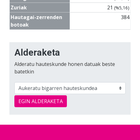
Zuriak
21
(%5,16)
Hautagai-zerrenden
384
botoak
Alderaketa
Alderatu hauteskunde honen datuak beste
batetkin
EGIN ALDERAKETA