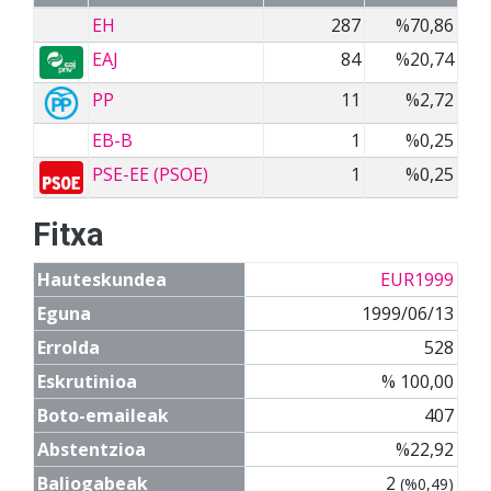
EH
287
%70,86
EAJ
84
%20,74
PP
11
%2,72
EB-B
1
%0,25
PSE-EE (PSOE)
1
%0,25
Fitxa
Hauteskundea
EUR1999
Eguna
1999/06/13
Errolda
528
Eskrutinioa
% 100,00
Boto-emaileak
407
Abstentzioa
%22,92
Baliogabeak
2
(%0,49)