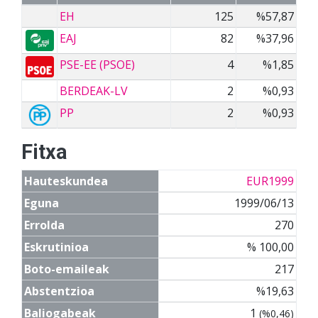
EH
125
%57,87
EAJ
82
%37,96
PSE-EE (PSOE)
4
%1,85
BERDEAK-LV
2
%0,93
PP
2
%0,93
Fitxa
Hauteskundea
EUR1999
Eguna
1999/06/13
Errolda
270
Eskrutinioa
% 100,00
Boto-emaileak
217
Abstentzioa
%19,63
Baliogabeak
1
(%0,46)