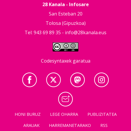
28 Kanala - Infosare
San Esteban 20
Tolosa (Gipuzkoa)
Tel: 943 69 89 35 -
info@28kanala.eus
Codesyntaxek garatua
HONI BURUZ
LEGE OHARRA
PUBLIZITATEA
ARAUAK
HARREMANETARAKO
RSS