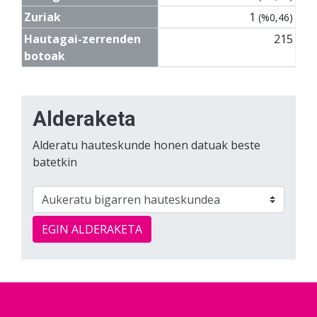
Zuriak
1
(%0,46)
Hautagai-zerrenden
215
botoak
Alderaketa
Alderatu hauteskunde honen datuak beste
batetkin
EGIN ALDERAKETA