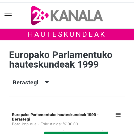
HAUTESKUNDEAK
Europako Parlamentuko
hauteskundeak 1999
Berastegi
Europako Parlamentuko hauteskundeak 1999 -
Berastegi
Boto kopurua - Eskrutinioa: %100,00