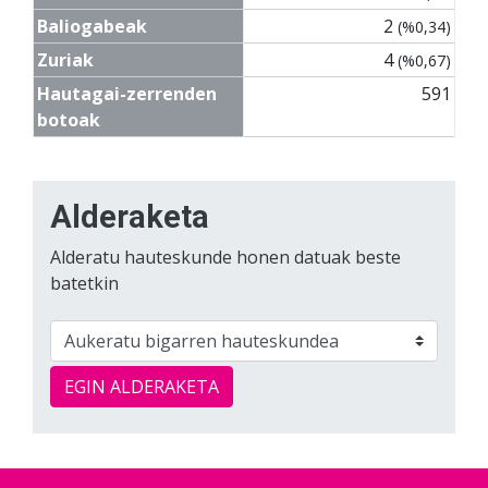
Baliogabeak
2
(%0,34)
Zuriak
4
(%0,67)
Hautagai-zerrenden
591
botoak
Alderaketa
Alderatu hauteskunde honen datuak beste
batetkin
EGIN ALDERAKETA