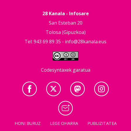
28 Kanala - Infosare
San Esteban 20
Tolosa (Gipuzkoa)
Tel: 943 69 89 35 -
info@28kanala.eus
Codesyntaxek garatua
HONI BURUZ
LEGE OHARRA
PUBLIZITATEA