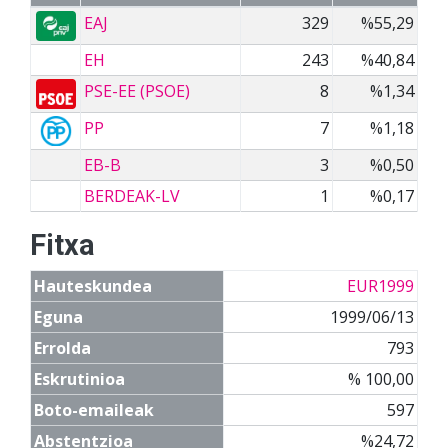
EAJ
329
%55,29
EH
243
%40,84
PSE-EE (PSOE)
8
%1,34
PP
7
%1,18
EB-B
3
%0,50
BERDEAK-LV
1
%0,17
Fitxa
Hauteskundea
EUR1999
Eguna
1999/06/13
Errolda
793
Eskrutinioa
% 100,00
Boto-emaileak
597
Abstentzioa
%24,72