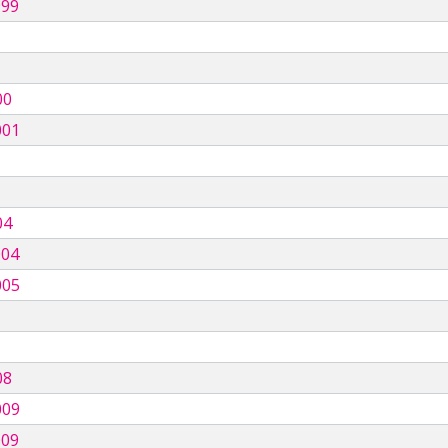
999
00
001
04
004
005
08
009
009