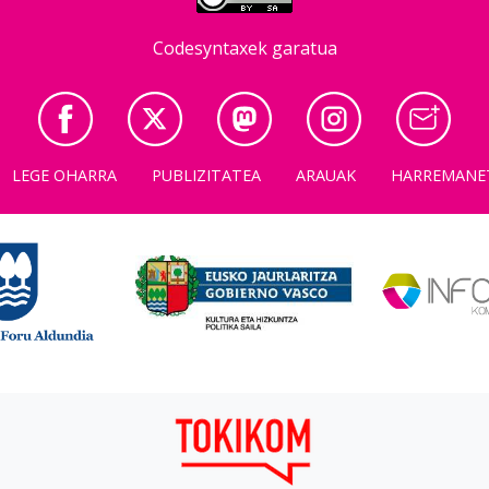
Codesyntaxek garatua
LEGE OHARRA
PUBLIZITATEA
ARAUAK
HARREMANE