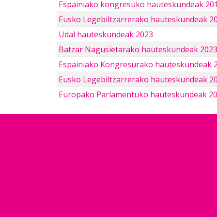
Espainiako kongresuko hauteskundeak 201
Eusko Legebiltzarrerako hauteskundeak 2
Udal hauteskundeak 2023
Batzar Nagusietarako hauteskundeak 202
Espainiako Kongresurako hauteskundeak 
Eusko Legebiltzarrerako hauteskundeak 2
Europako Parlamentuko hauteskundeak 2