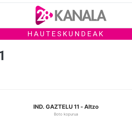
HAUTESKUNDEAK
1
IND. GAZTELU 11 - Altzo
Boto kopurua