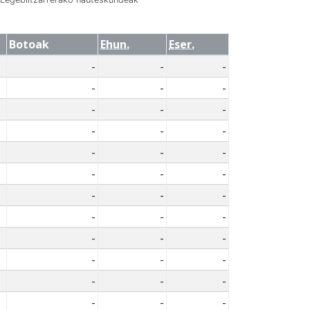
Botoak
Ehun.
Eser.
-
-
-
-
-
-
-
-
-
-
-
-
-
-
-
-
-
-
-
-
-
-
-
-
-
-
-
-
-
-
-
-
-
-
-
-