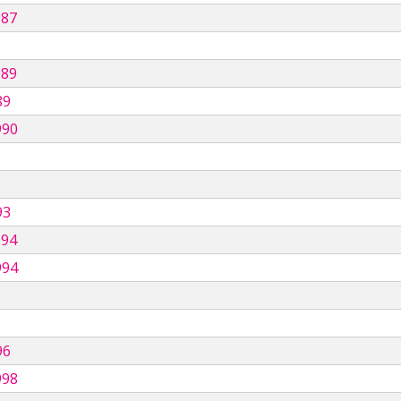
987
989
89
990
93
994
994
96
998