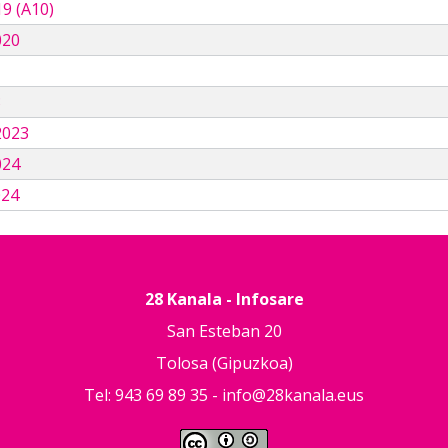
9 (A10)
020
3
2023
024
024
28 Kanala - Infosare
San Esteban 20
Tolosa (Gipuzkoa)
Tel: 943 69 89 35 -
info@28kanala.eus