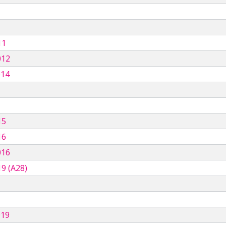
11
012
014
15
16
016
9 (A28)
019