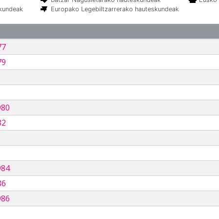
skundeak
Europako Legebiltzarrerako hauteskundeak
77
79
980
82
984
86
986