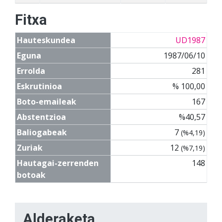
Fitxa
Hauteskundea
UD1987
Eguna
1987/06/10
Errolda
281
Eskrutinioa
% 100,00
Boto-emaileak
167
Abstentzioa
%40,57
Baliogabeak
7
(%4,19)
Zuriak
12
(%7,19)
Hautagai-zerrenden
148
botoak
Alderaketa