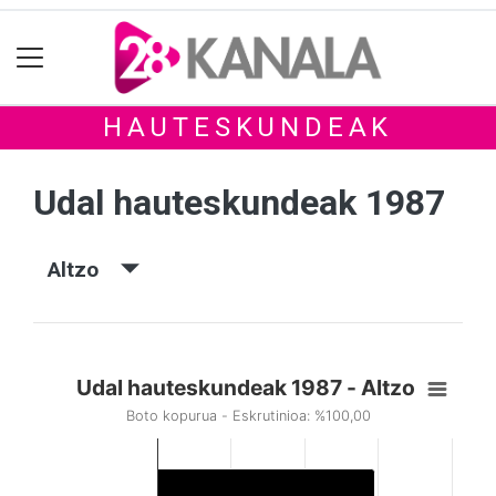
HAUTESKUNDEAK
Udal hauteskundeak 1987
Altzo
Udal hauteskundeak 1987 - Altzo
Boto kopurua - Eskrutinioa: %100,00