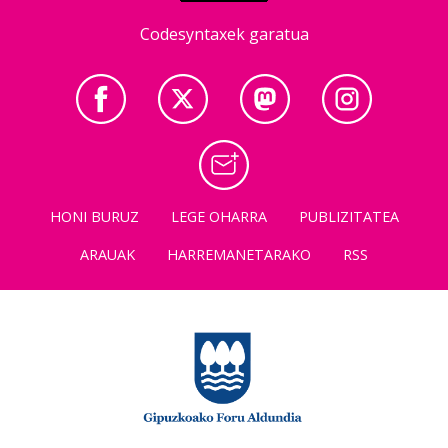
Codesyntaxek garatua
HONI BURUZ
LEGE OHARRA
PUBLIZITATEA
ARAUAK
HARREMANETARAKO
RSS