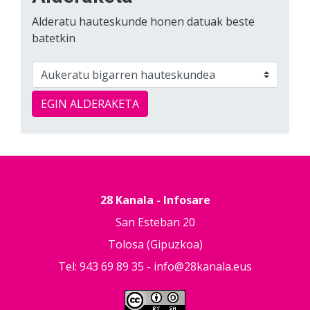
Alderatu hauteskunde honen datuak beste
batetkin
EGIN ALDERAKETA
28 Kanala - Infosare
San Esteban 20
Tolosa (Gipuzkoa)
Tel: 943 69 89 35 -
info@28kanala.eus