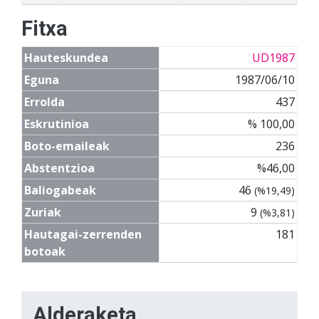
Fitxa
Hauteskundea
UD1987
Eguna
1987/06/10
Errolda
437
Eskrutinioa
% 100,00
Boto-emaileak
236
Abstentzioa
%46,00
Baliogabeak
46
(%19,49)
Zuriak
9
(%3,81)
Hautagai-zerrenden
181
botoak
Alderaketa