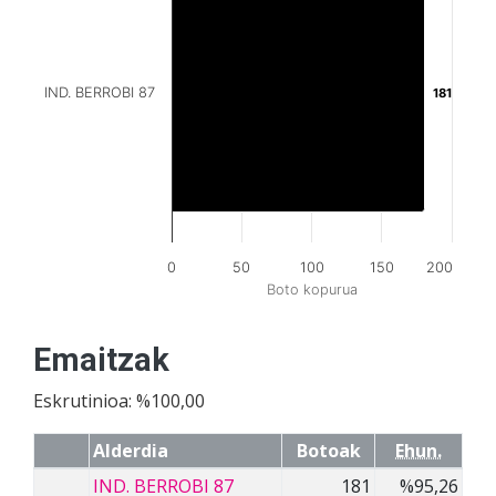
IND. BERROBI 87
181
181
0
50
100
150
200
Boto kopurua
Emaitzak
Eskrutinioa: %100,00
Alderdia
Botoak
Ehun.
IND. BERROBI 87
181
%95,26