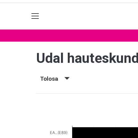
Udal hauteskun
Tolosa
EA...(E89)