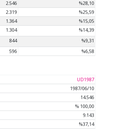
2.546
%28,10
2.319
%25,59
1.364
%15,05
1.304
%14,39
844
%9,31
596
%6,58
UD1987
1987/06/10
14.546
% 100,00
9.143
%37,14