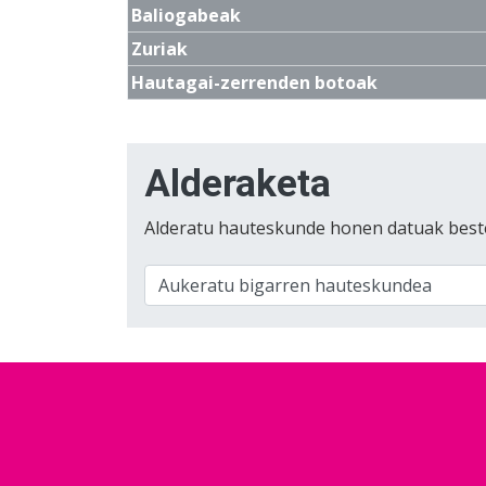
Baliogabeak
Zuriak
Hautagai-zerrenden botoak
Alderaketa
Alderatu hauteskunde honen datuak best