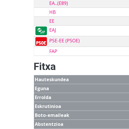
EA...(E89)
HB
EE
EAJ
PSE-EE (PSOE)
FAP
Fitxa
Hauteskundea
Eguna
Errolda
Eskrutinioa
Boto-emaileak
Abstentzioa