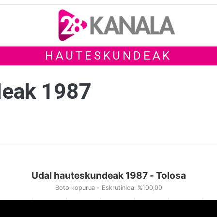
HAUTESKUNDEAK
deak 1987
Udal hauteskundeak 1987 - Tolosa
Boto kopurua - Eskrutinioa: %100,00