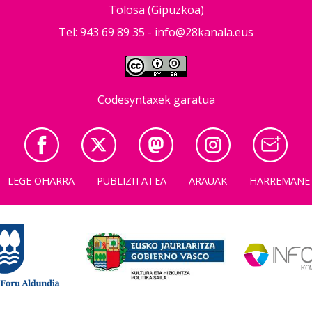
Tolosa (Gipuzkoa)
Tel: 943 69 89 35 -
info@28kanala.eus
Codesyntaxek garatua
LEGE OHARRA
PUBLIZITATEA
ARAUAK
HARREMANE