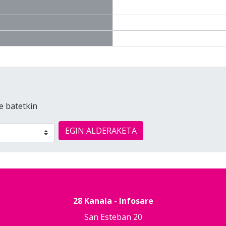
e batetkin
EGIN ALDERAKETA
28 Kanala - Infosare
San Esteban 20