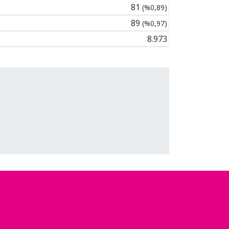
81
(%0,89)
89
(%0,97)
8.973