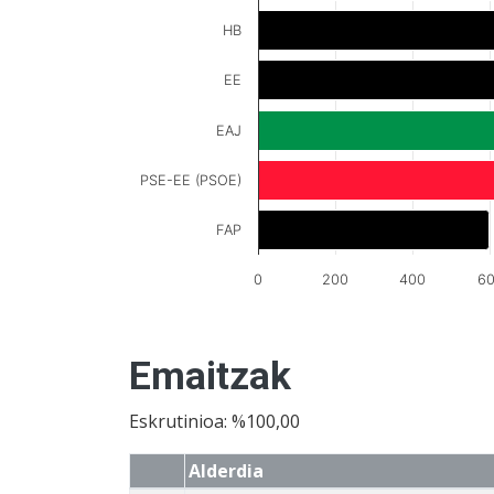
HB
EE
EAJ
PSE-EE (PSOE)
FAP
0
200
400
6
Emaitzak
Eskrutinioa: %100,00
Alderdia