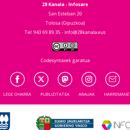
28 Kanala - Infosare
San Esteban 20
Tolosa (Gipuzkoa)
Tel: 943 69 89 35 -
info@28kanala.eus
Codesyntaxek garatua
LEGE OHARRA
PUBLIZITATEA
ARAUAK
HARREMANE