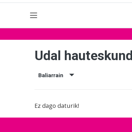
Udal hauteskun
Baliarrain
Ez dago daturik!