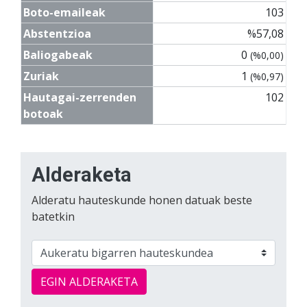
Boto-emaileak
103
Abstentzioa
%57,08
Baliogabeak
0
(%0,00)
Zuriak
1
(%0,97)
Hautagai-zerrenden
102
botoak
Alderaketa
Alderatu hauteskunde honen datuak beste
batetkin
EGIN ALDERAKETA