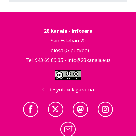
28 Kanala - Infosare
San Esteban 20
Tolosa (Gipuzkoa)
Tel: 943 69 89 35 -
info@28kanala.eus
Codesyntaxek garatua