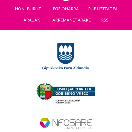
HONI BURUZ
LEGE OHARRA
PUBLIZITATEA
ARAUAK
HARREMANETARAKO
RSS