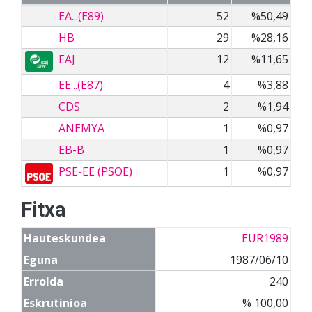
EA...(E89)
52
%50,49
HB
29
%28,16
EAJ
12
%11,65
EE...(E87)
4
%3,88
CDS
2
%1,94
ANEMYA
1
%0,97
EB-B
1
%0,97
PSE-EE (PSOE)
1
%0,97
Fitxa
Hauteskundea
EUR1989
Eguna
1987/06/10
Errolda
240
Eskrutinioa
% 100,00