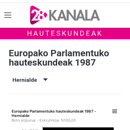
HAUTESKUNDEAK
Europako Parlamentuko
hauteskundeak 1987
Hernialde
Europako Parlamentuko hauteskundeak 1987 -
Hernialde
Boto kopurua - Eskrutinioa: %100,00