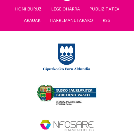
HONI BURUZ
LEGE OHARRA
PUBLIZITATEA
ARAUAK
HARREMANETARAKO
RSS