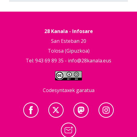
28 Kanala - Infosare
San Esteban 20
Tolosa (Gipuzkoa)
Tel: 943 69 89 35 -
info@28kanala.eus
Codesyntaxek garatua