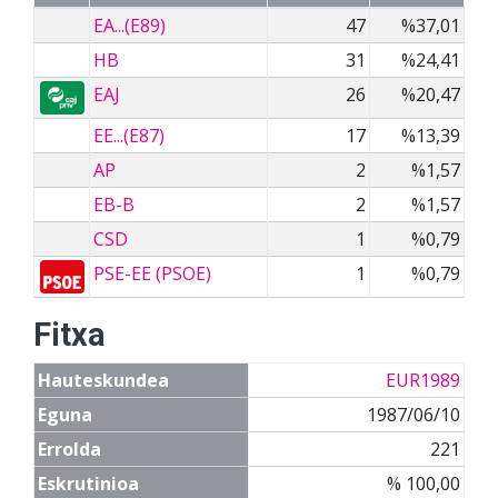
EA...(E89)
47
%37,01
HB
31
%24,41
EAJ
26
%20,47
EE...(E87)
17
%13,39
AP
2
%1,57
EB-B
2
%1,57
CSD
1
%0,79
PSE-EE (PSOE)
1
%0,79
Fitxa
Hauteskundea
EUR1989
Eguna
1987/06/10
Errolda
221
Eskrutinioa
% 100,00