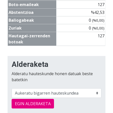
Boto-emaileak
127
Abstentzioa
%42,53
Baliogabeak
0
(%0,00)
Zuriak
0
(%0,00)
Hautagai-zerrenden
127
botoak
Alderaketa
Alderatu hauteskunde honen datuak beste
batetkin
EGIN ALDERAKETA