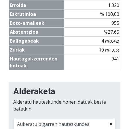
Errolda
1.320
Eskrutinioa
% 100,00
Boto-emaileak
955
Abstentzioa
%27,65
Baliogabeak
4
(%0,42)
Zuriak
10
(%1,05)
Hautagai-zerrenden
941
botoak
Alderaketa
Alderatu hauteskunde honen datuak beste
batetkin