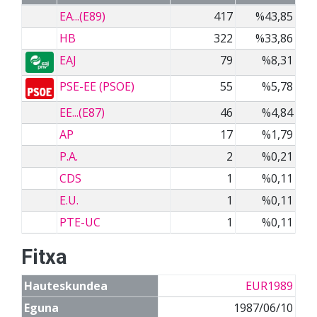
EA...(E89)
417
%43,85
HB
322
%33,86
EAJ
79
%8,31
PSE-EE (PSOE)
55
%5,78
EE...(E87)
46
%4,84
AP
17
%1,79
P.A.
2
%0,21
CDS
1
%0,11
E.U.
1
%0,11
PTE-UC
1
%0,11
Fitxa
Hauteskundea
EUR1989
Eguna
1987/06/10