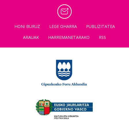
HONI BURUZ
LEGE OHARRA
PUBLIZITATEA
ARAUAK
HARREMANETARAKO
RSS