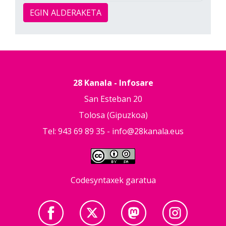
EGIN ALDERAKETA
28 Kanala - Infosare
San Esteban 20
Tolosa (Gipuzkoa)
Tel: 943 69 89 35 -
info@28kanala.eus
Codesyntaxek garatua