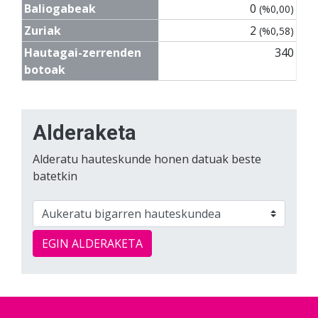
Baliogabeak
0
(%0,00)
Zuriak
2
(%0,58)
Hautagai-zerrenden
340
botoak
Alderaketa
Alderatu hauteskunde honen datuak beste
batetkin
EGIN ALDERAKETA