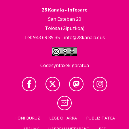
28 Kanala - Infosare
San Esteban 20
Tolosa (Gipuzkoa)
Tel: 943 69 89 35 -
info@28kanala.eus
Codesyntaxek garatua
HONI BURUZ
LEGE OHARRA
PUBLIZITATEA
ARAUAK
HARREMANETARAKO
RSS