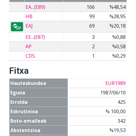
EA...(E89)
166
%48,54
HB
99
%28,95
EAJ
69
%20,18
EE...(E87)
3
%0,88
AP
2
%0,58
CDS
1
%0,29
Fitxa
Hauteskundea
EUR1989
Eguna
1987/06/10
Errolda
425
Eskrutinioa
% 100,00
Boto-emaileak
342
Abstentzioa
%19,53