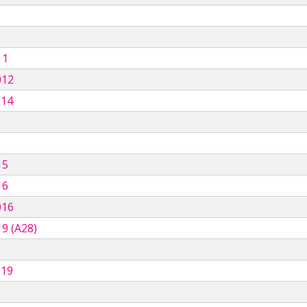
11
012
014
15
16
016
9 (A28)
019