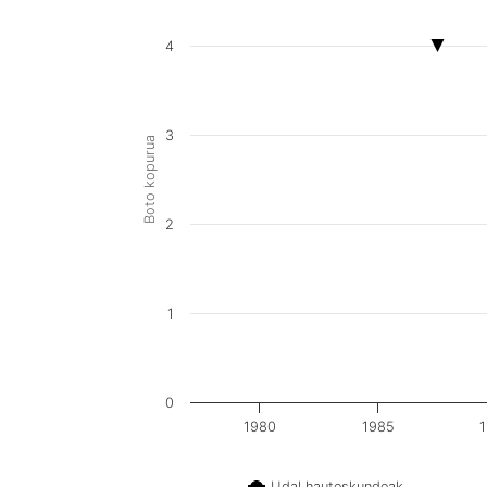
4
3
Boto kopurua
2
1
0
1980
1985
Udal hauteskundeak