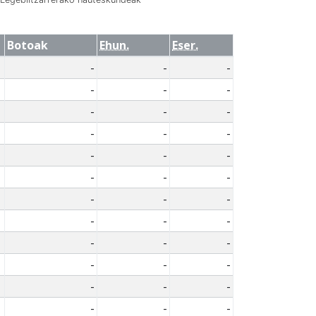
Botoak
Ehun.
Eser.
-
-
-
-
-
-
-
-
-
-
-
-
-
-
-
-
-
-
-
-
-
-
-
-
-
-
-
-
-
-
-
-
-
-
-
-