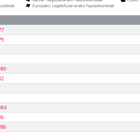
skundeak
Europako Legebiltzarrerako hauteskundeak
77
79
980
82
984
86
986