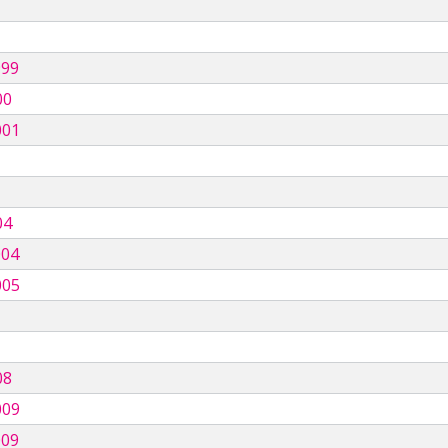
999
00
001
04
004
005
08
009
009