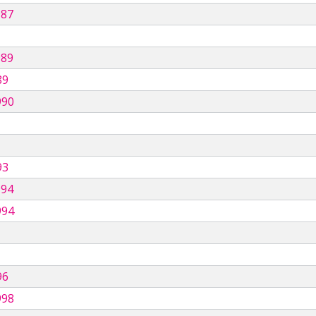
987
989
89
990
93
994
994
96
998