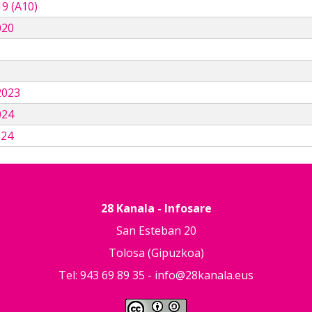
9 (A10)
020
3
2023
024
024
28 Kanala - Infosare
San Esteban 20
Tolosa (Gipuzkoa)
Tel: 943 69 89 35 -
info@28kanala.eus