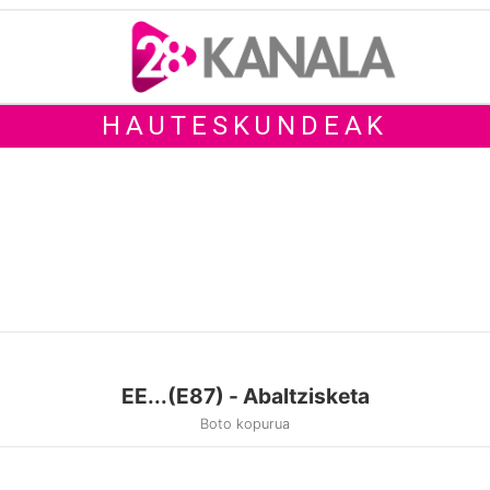
HAUTESKUNDEAK
EE...(E87) - Abaltzisketa
Boto kopurua