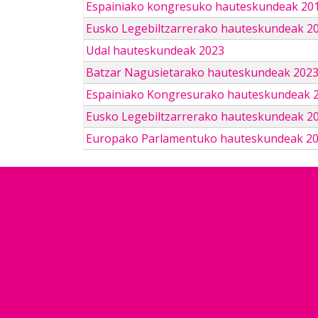
Espainiako kongresuko hauteskundeak 201
Eusko Legebiltzarrerako hauteskundeak 2
Udal hauteskundeak 2023
Batzar Nagusietarako hauteskundeak 202
Espainiako Kongresurako hauteskundeak 
Eusko Legebiltzarrerako hauteskundeak 2
Europako Parlamentuko hauteskundeak 2