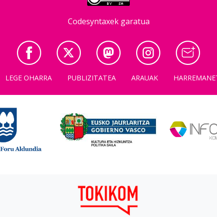
Codesyntaxek garatua
LEGE OHARRA
PUBLIZITATEA
ARAUAK
HARREMANE