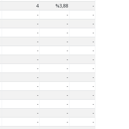
4
%3,88
-
-
-
-
-
-
-
-
-
-
-
-
-
-
-
-
-
-
-
-
-
-
-
-
-
-
-
-
-
-
-
-
-
-
-
-
-
-
-
-