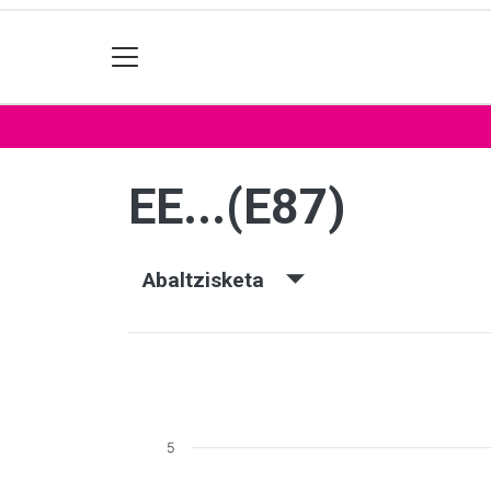
EE...(E87)
Abaltzisketa
5