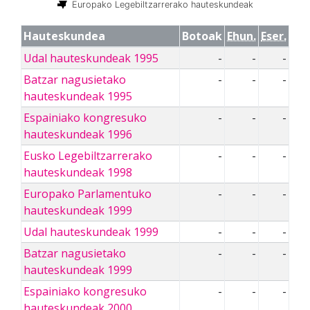
Europako Legebiltzarrerako hauteskundeak
Hauteskundea
Botoak
Ehun.
Eser.
Udal hauteskundeak 1995
-
-
-
Batzar nagusietako
-
-
-
hauteskundeak 1995
Espainiako kongresuko
-
-
-
hauteskundeak 1996
Eusko Legebiltzarrerako
-
-
-
hauteskundeak 1998
Europako Parlamentuko
-
-
-
hauteskundeak 1999
Udal hauteskundeak 1999
-
-
-
Batzar nagusietako
-
-
-
hauteskundeak 1999
Espainiako kongresuko
-
-
-
hauteskundeak 2000