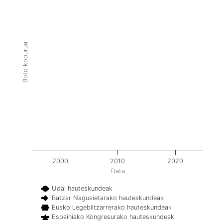
Boto kopurua
2000
2010
2020
Data
Udal hauteskundeak
Batzar Nagusietarako hauteskundeak
Eusko Legebiltzarrerako hauteskundeak
Espainiako Kongresurako hauteskundeak