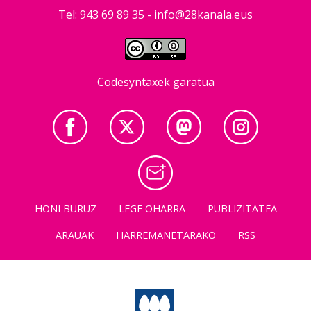
Tel: 943 69 89 35 -
info@28kanala.eus
Codesyntaxek garatua
HONI BURUZ
LEGE OHARRA
PUBLIZITATEA
ARAUAK
HARREMANETARAKO
RSS