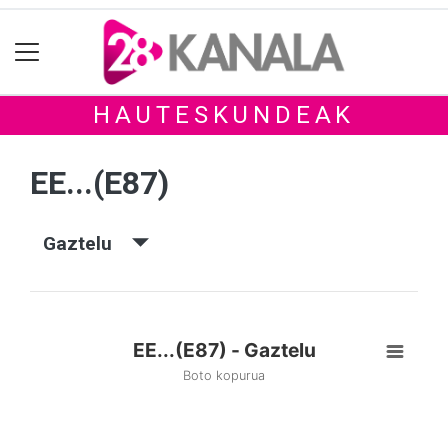
HAUTESKUNDEAK
EE...(E87)
Gaztelu
EE...(E87) - Gaztelu
Boto kopurua