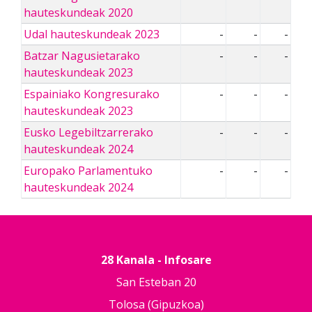
hauteskundeak 2020
Udal hauteskundeak 2023
-
-
-
Batzar Nagusietarako
-
-
-
hauteskundeak 2023
Espainiako Kongresurako
-
-
-
hauteskundeak 2023
Eusko Legebiltzarrerako
-
-
-
hauteskundeak 2024
Europako Parlamentuko
-
-
-
hauteskundeak 2024
28 Kanala - Infosare
San Esteban 20
Tolosa (Gipuzkoa)