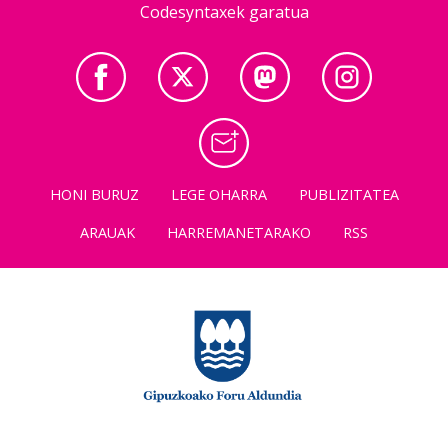
Codesyntaxek garatua
HONI BURUZ
LEGE OHARRA
PUBLIZITATEA
ARAUAK
HARREMANETARAKO
RSS