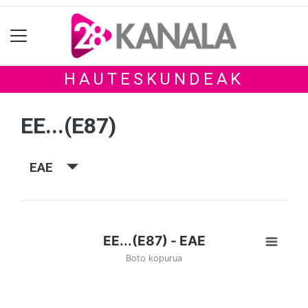
HAUTESKUNDEAK
EE...(E87)
EAE
EE...(E87) - EAE
Boto kopurua