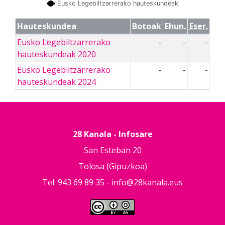
Eusko Legebiltzarrerako hauteskundeak
Hauteskundea
Botoak
Ehun.
Eser.
Eusko Legebiltzarrerako
-
-
-
hauteskundeak 2020
Eusko Legebiltzarrerako
-
-
-
hauteskundeak 2024
28 Kanala - Infosare
San Esteban 20
Tolosa (Gipuzkoa)
Tel: 943 69 89 35 -
info@28kanala.eus