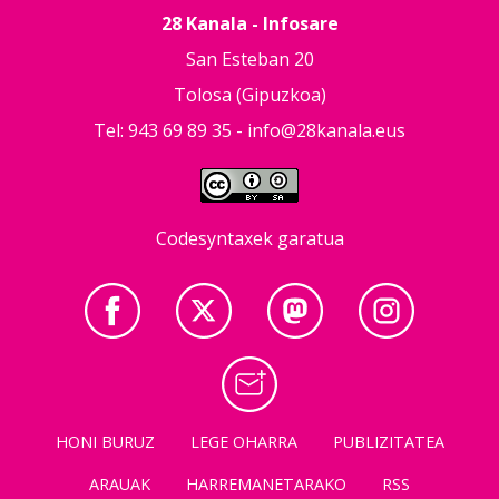
28 Kanala - Infosare
San Esteban 20
Tolosa (Gipuzkoa)
Tel: 943 69 89 35 -
info@28kanala.eus
Codesyntaxek garatua
HONI BURUZ
LEGE OHARRA
PUBLIZITATEA
ARAUAK
HARREMANETARAKO
RSS