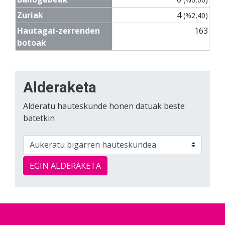
Zuriak
4
(%2,40)
Hautagai-zerrenden
163
botoak
Alderaketa
Alderatu hauteskunde honen datuak beste
batetkin
EGIN ALDERAKETA