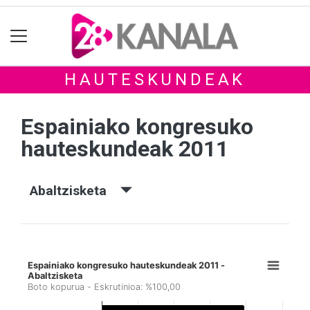
HAUTESKUNDEAK
Espainiako kongresuko
hauteskundeak 2011
Abaltzisketa
Espainiako kongresuko hauteskundeak 2011 -
Abaltzisketa
Boto kopurua - Eskrutinioa: %100,00