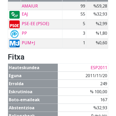
AMAIUR
99
%59,28
EAJ
55
%32,93
PSE-EE (PSOE)
5
%2,99
PP
3
%1,80
PUM+J
1
%0,60
Fitxa
Hauteskundea
ESP2011
Eguna
2011/11/20
Errolda
249
Eskrutinioa
% 100,00
Boto-emaileak
167
Abstentzioa
%32,93
Baliogabeak
0
(%0,00)