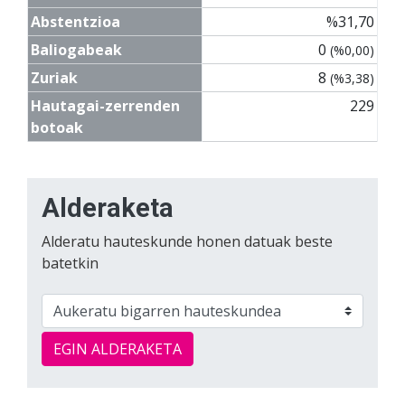
Abstentzioa
%31,70
Baliogabeak
0
(%0,00)
Zuriak
8
(%3,38)
Hautagai-zerrenden
229
botoak
Alderaketa
Alderatu hauteskunde honen datuak beste
batetkin
EGIN ALDERAKETA