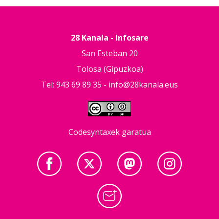
28 Kanala - Infosare
San Esteban 20
Tolosa (Gipuzkoa)
Tel: 943 69 89 35 -
info@28kanala.eus
Codesyntaxek garatua