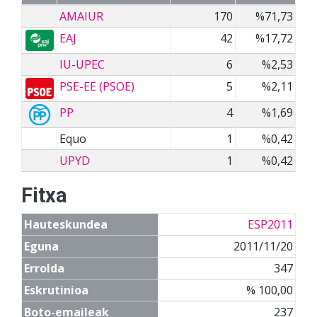
AMAIUR
170
%71,73
EAJ
42
%17,72
IU-UPEC
6
%2,53
PSE-EE (PSOE)
5
%2,11
PP
4
%1,69
Equo
1
%0,42
UPYD
1
%0,42
Fitxa
Hauteskundea
ESP2011
Eguna
2011/11/20
Errolda
347
Eskrutinioa
% 100,00
Boto-emaileak
237