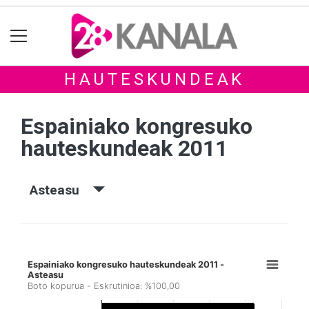
HAUTESKUNDEAK
Espainiako kongresuko
hauteskundeak 2011
Asteasu
Espainiako kongresuko hauteskundeak 2011 -
Asteasu
Boto kopurua - Eskrutinioa: %100,00