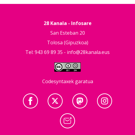
28 Kanala - Infosare
San Esteban 20
Tolosa (Gipuzkoa)
Tel: 943 69 89 35 -
info@28kanala.eus
Codesyntaxek garatua