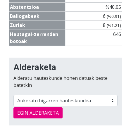
Abstentzioa
%40,05
Baliogabeak
6
(%0,91)
Zuriak
8
(%1,21)
Hautagai-zerrenden
646
botoak
Alderaketa
Alderatu hauteskunde honen datuak beste
batetkin
EGIN ALDERAKETA