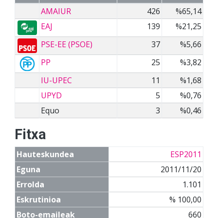
AMAIUR
426
%65,14
EAJ
139
%21,25
PSE-EE (PSOE)
37
%5,66
PP
25
%3,82
IU-UPEC
11
%1,68
UPYD
5
%0,76
Equo
3
%0,46
Fitxa
Hauteskundea
ESP2011
Eguna
2011/11/20
Errolda
1.101
Eskrutinioa
% 100,00
Boto-emaileak
660