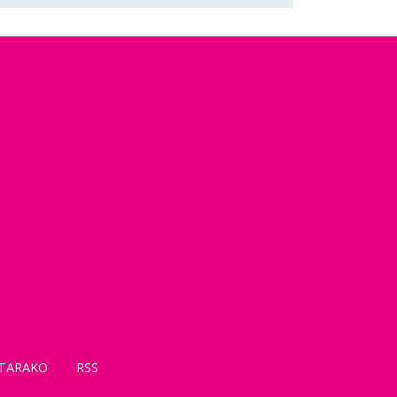
TARAKO
RSS