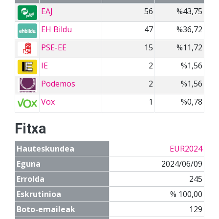
EAJ
56
%43,75
EH Bildu
47
%36,72
PSE-EE
15
%11,72
IE
2
%1,56
Podemos
2
%1,56
Vox
1
%0,78
Fitxa
Hauteskundea
EUR2024
Eguna
2024/06/09
Errolda
245
Eskrutinioa
% 100,00
Boto-emaileak
129