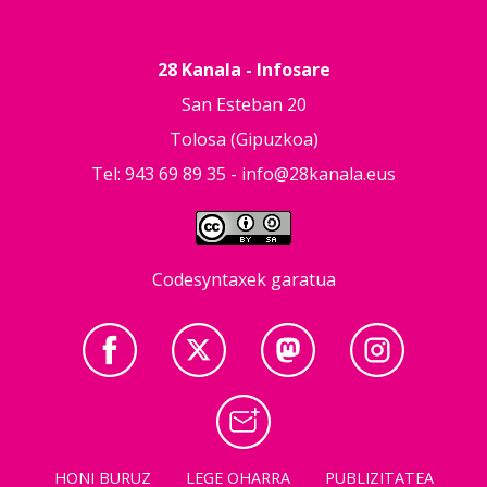
28 Kanala - Infosare
San Esteban 20
Tolosa (Gipuzkoa)
Tel: 943 69 89 35 -
info@28kanala.eus
Codesyntaxek garatua
HONI BURUZ
LEGE OHARRA
PUBLIZITATEA