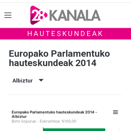
HAUTESKUNDEAK
Europako Parlamentuko
hauteskundeak 2014
Albiztur
Europako Parlamentuko hauteskundeak 2014 -
Albiztur
Boto kopurua - Eskrutinioa: %100,00