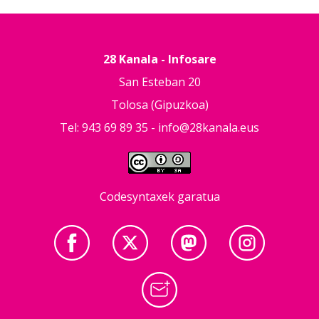
28 Kanala - Infosare
San Esteban 20
Tolosa (Gipuzkoa)
Tel: 943 69 89 35 -
info@28kanala.eus
Codesyntaxek garatua