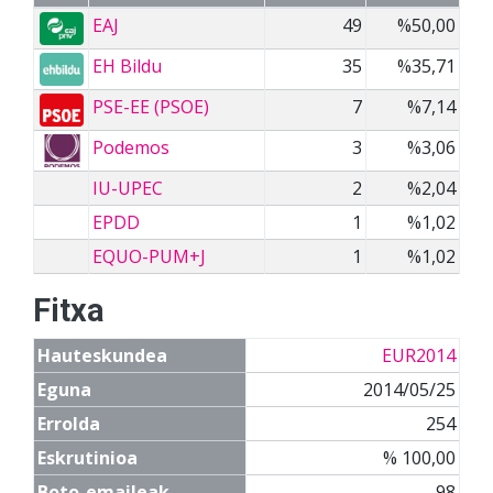
EAJ
49
%50,00
EH Bildu
35
%35,71
PSE-EE (PSOE)
7
%7,14
Podemos
3
%3,06
IU-UPEC
2
%2,04
EPDD
1
%1,02
EQUO-PUM+J
1
%1,02
Fitxa
Hauteskundea
EUR2014
Eguna
2014/05/25
Errolda
254
Eskrutinioa
% 100,00
Boto-emaileak
98