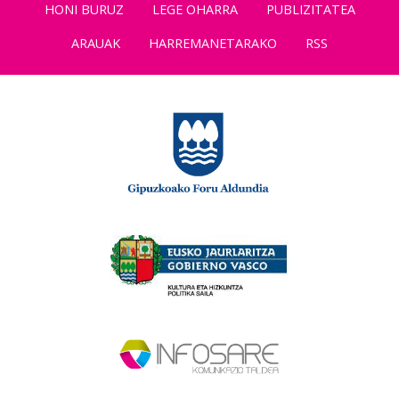
HONI BURUZ
LEGE OHARRA
PUBLIZITATEA
ARAUAK
HARREMANETARAKO
RSS