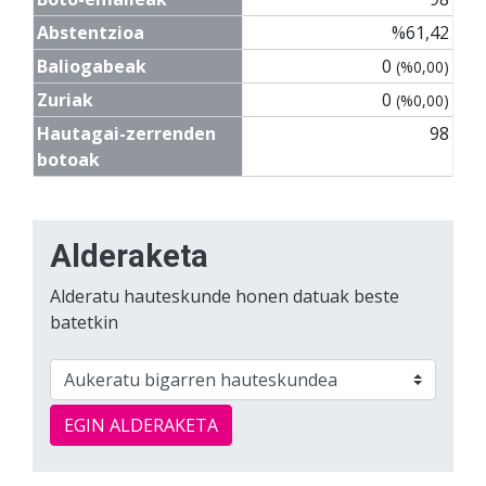
Abstentzioa
%61,42
Baliogabeak
0
(%0,00)
Zuriak
0
(%0,00)
Hautagai-zerrenden
98
botoak
Alderaketa
Alderatu hauteskunde honen datuak beste
batetkin
EGIN ALDERAKETA