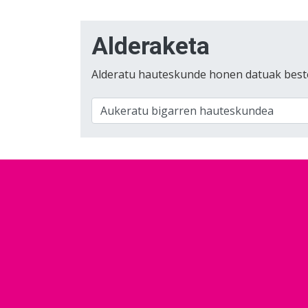
Alderaketa
Alderatu hauteskunde honen datuak best