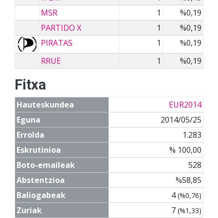
MSR
1
%0,19
PARTIDO X
1
%0,19
PIRATAS
1
%0,19
RRUE
1
%0,19
Fitxa
Hauteskundea
EUR2014
Eguna
2014/05/25
Errolda
1.283
Eskrutinioa
% 100,00
Boto-emaileak
528
Abstentzioa
%58,85
Baliogabeak
4
(%0,76)
Zuriak
7
(%1,33)