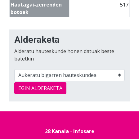
Hautagai-zerrenden
517
botoak
Alderaketa
Alderatu hauteskunde honen datuak beste
batetkin
EGIN ALDERAKETA
28 Kanala - Infosare