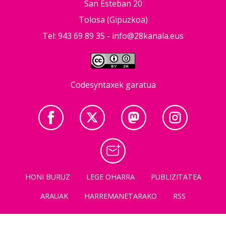
San Esteban 20
Tolosa (Gipuzkoa)
Tel: 943 69 89 35 -
info@28kanala.eus
Codesyntaxek garatua
HONI BURUZ
LEGE OHARRA
PUBLIZITATEA
ARAUAK
HARREMANETARAKO
RSS