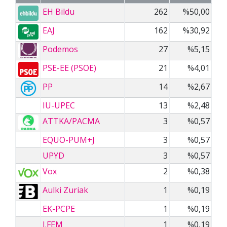
EH Bildu
262
%50,00
EAJ
162
%30,92
Podemos
27
%5,15
PSE-EE (PSOE)
21
%4,01
PP
14
%2,67
IU-UPEC
13
%2,48
ATTKA/PACMA
3
%0,57
EQUO-PUM+J
3
%0,57
UPYD
3
%0,57
Vox
2
%0,38
Aulki Zuriak
1
%0,19
EK-PCPE
1
%0,19
I.FEM
1
%0,19