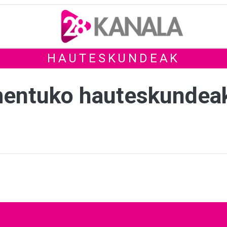
HAUTESKUNDEAK
mentuko hauteskundea