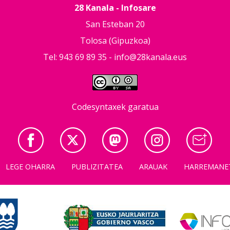
28 Kanala - Infosare
San Esteban 20
Tolosa (Gipuzkoa)
Tel: 943 69 89 35 -
info@28kanala.eus
Codesyntaxek garatua
LEGE OHARRA
PUBLIZITATEA
ARAUAK
HARREMANE