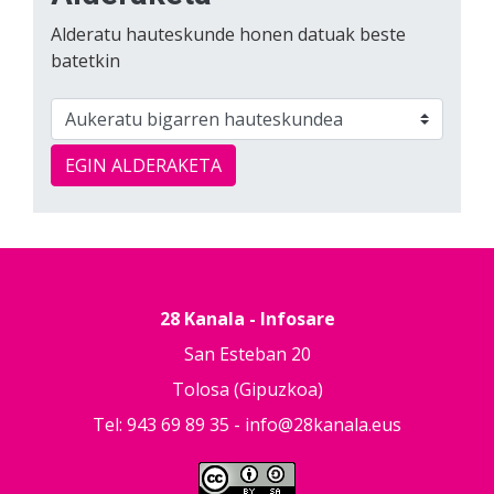
Alderatu hauteskunde honen datuak beste
batetkin
EGIN ALDERAKETA
28 Kanala - Infosare
San Esteban 20
Tolosa (Gipuzkoa)
Tel: 943 69 89 35 -
info@28kanala.eus