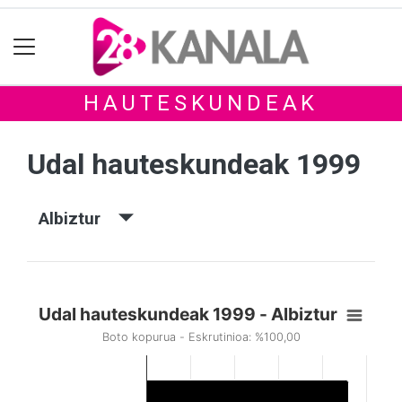
HAUTESKUNDEAK
Udal hauteskundeak 1999
Albiztur
Udal hauteskundeak 1999 - Albiztur
Boto kopurua - Eskrutinioa: %100,00