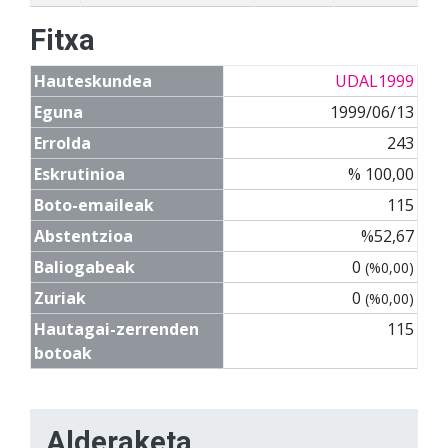
Fitxa
Hauteskundea
UDAL1999
Eguna
1999/06/13
Errolda
243
Eskrutinioa
% 100,00
Boto-emaileak
115
Abstentzioa
%52,67
Baliogabeak
0
(%0,00)
Zuriak
0
(%0,00)
Hautagai-zerrenden
115
botoak
Alderaketa