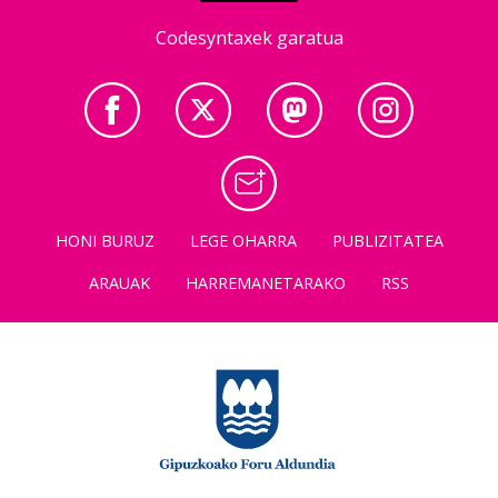
Codesyntaxek garatua
HONI BURUZ
LEGE OHARRA
PUBLIZITATEA
ARAUAK
HARREMANETARAKO
RSS