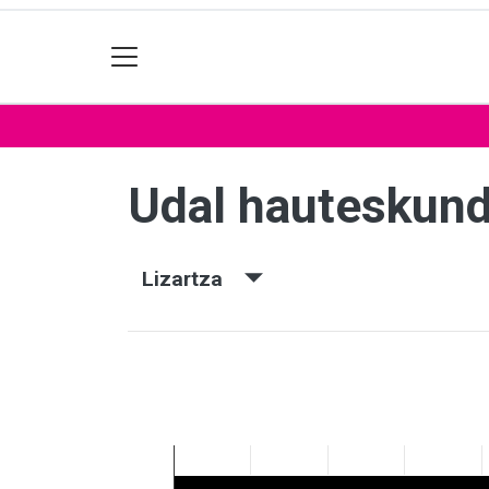
Udal hauteskun
Lizartza