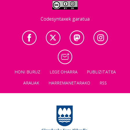
Codesyntaxek garatua
HONI BURUZ
LEGE OHARRA
PUBLIZITATEA
ARAUAK
HARREMANETARAKO
RSS