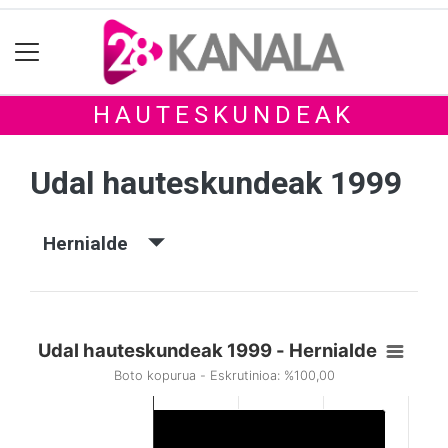
HAUTESKUNDEAK
Udal hauteskundeak 1999
Hernialde
Udal hauteskundeak 1999 - Hernialde
Boto kopurua - Eskrutinioa: %100,00