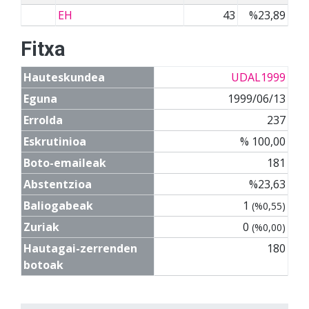
EH
43
%23,89
Fitxa
Hauteskundea
UDAL1999
Eguna
1999/06/13
Errolda
237
Eskrutinioa
% 100,00
Boto-emaileak
181
Abstentzioa
%23,63
Baliogabeak
1
(%0,55)
Zuriak
0
(%0,00)
Hautagai-zerrenden
180
botoak