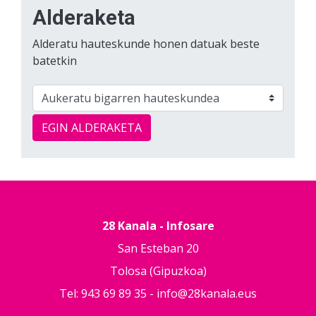
Alderaketa
Alderatu hauteskunde honen datuak beste
batetkin
EGIN ALDERAKETA
28 Kanala - Infosare
San Esteban 20
Tolosa (Gipuzkoa)
Tel: 943 69 89 35 -
info@28kanala.eus