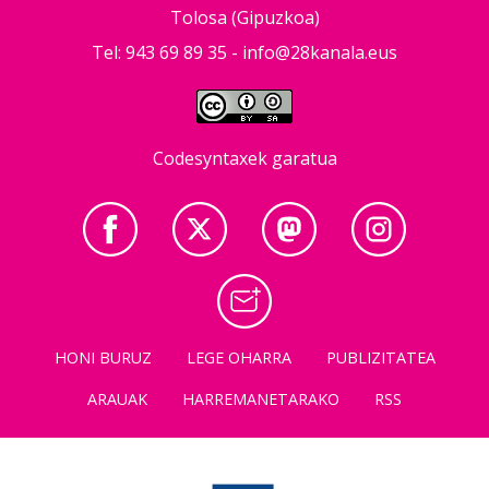
Tolosa (Gipuzkoa)
Tel: 943 69 89 35 -
info@28kanala.eus
Codesyntaxek garatua
HONI BURUZ
LEGE OHARRA
PUBLIZITATEA
ARAUAK
HARREMANETARAKO
RSS