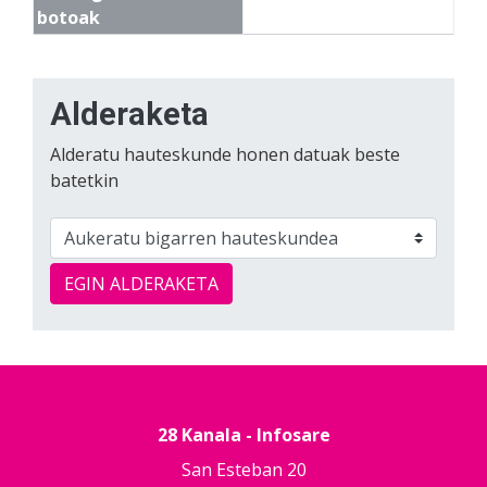
botoak
Alderaketa
Alderatu hauteskunde honen datuak beste
batetkin
EGIN ALDERAKETA
28 Kanala - Infosare
San Esteban 20