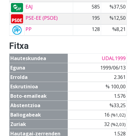
EAJ
585
%37,50
PSE-EE (PSOE)
195
%12,50
PP
128
%8,21
Fitxa
Hauteskundea
UDAL1999
Eguna
1999/06/13
Errolda
2.361
Eskrutinioa
% 100,00
Boto-emaileak
1.576
Abstentzioa
%33,25
Baliogabeak
16
(%1,02)
Zuriak
32
(%2,03)
Hautagai-zerrenden
1.528