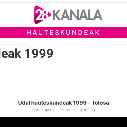
HAUTESKUNDEAK
deak 1999
Udal hauteskundeak 1999 - Tolosa
Boto kopurua - Eskrutinioa: %100,00