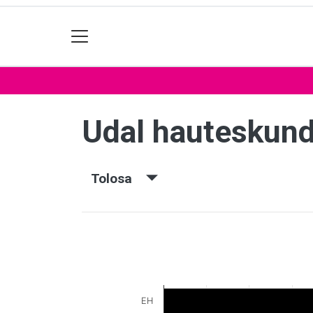
Udal hauteskun
Tolosa
EH