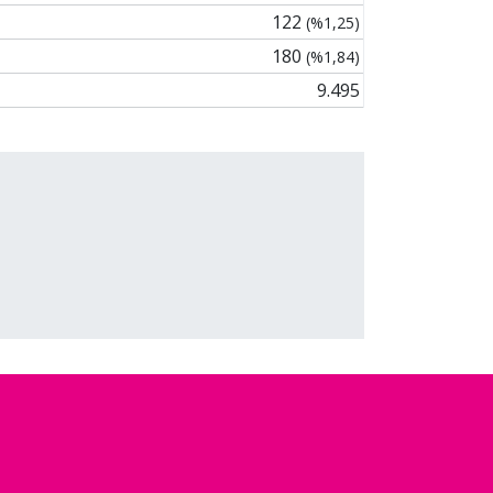
122
(%1,25)
180
(%1,84)
9.495