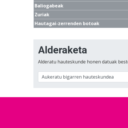
Baliogabeak
Zuriak
Hautagai-zerrenden botoak
Alderaketa
Alderatu hauteskunde honen datuak best