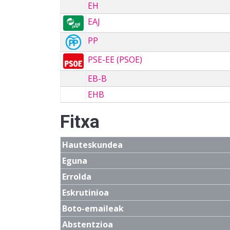
EH
EAJ
PP
PSE-EE (PSOE)
EB-B
EHB
Fitxa
Hauteskundea
Eguna
Errolda
Eskrutinioa
Boto-emaileak
Abstentzioa