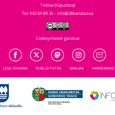
Tolosa (Gipuzkoa)
Tel: 943 69 89 35 -
info@28kanala.eus
Codesyntaxek garatua
LEGE OHARRA
PUBLIZITATEA
ARAUAK
HARREMANE