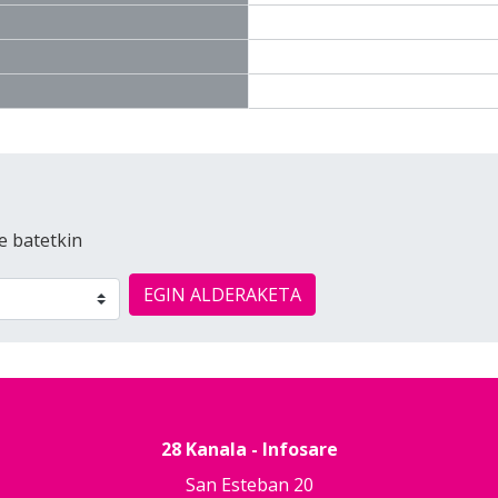
e batetkin
EGIN ALDERAKETA
28 Kanala - Infosare
San Esteban 20