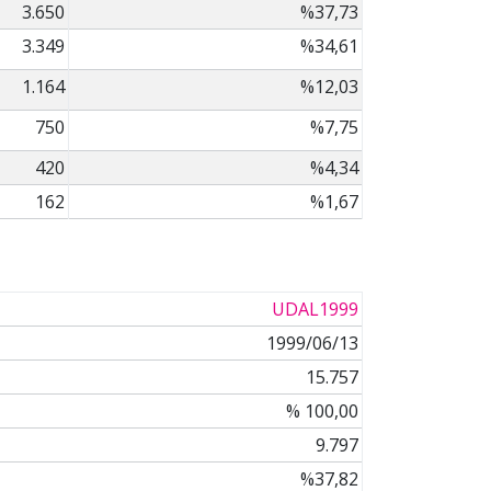
3.650
%37,73
3.349
%34,61
1.164
%12,03
750
%7,75
420
%4,34
162
%1,67
UDAL1999
1999/06/13
15.757
% 100,00
9.797
%37,82