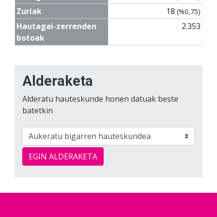
Zuriak
18
(%0,75)
Hautagai-zerrenden
2.353
botoak
Alderaketa
Alderatu hauteskunde honen datuak beste
batetkin
EGIN ALDERAKETA