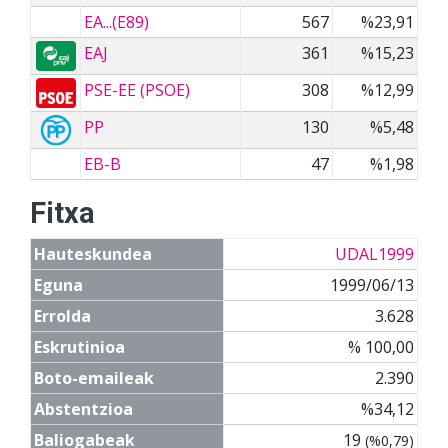
EA...(E89)
567
%23,91
EAJ
361
%15,23
PSE-EE (PSOE)
308
%12,99
PP
130
%5,48
EB-B
47
%1,98
Fitxa
Hauteskundea
UDAL1999
Eguna
1999/06/13
Errolda
3.628
Eskrutinioa
% 100,00
Boto-emaileak
2.390
Abstentzioa
%34,12
Baliogabeak
19
(%0,79)