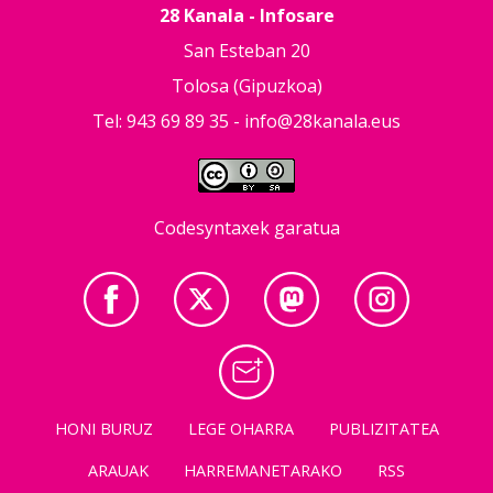
28 Kanala - Infosare
San Esteban 20
Tolosa (Gipuzkoa)
Tel: 943 69 89 35 -
info@28kanala.eus
Codesyntaxek garatua
HONI BURUZ
LEGE OHARRA
PUBLIZITATEA
ARAUAK
HARREMANETARAKO
RSS