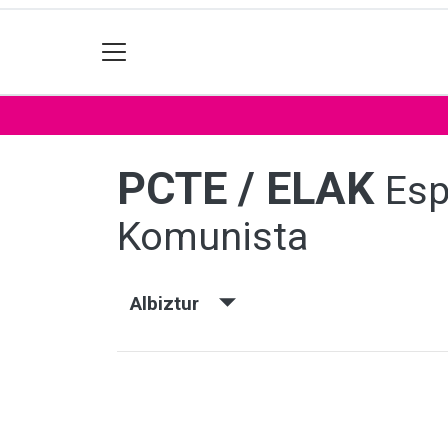
PCTE / ELAK
Esp
Komunista
Albiztur