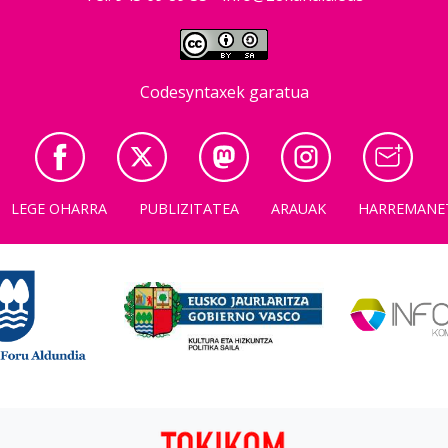
Codesyntaxek garatua
LEGE OHARRA
PUBLIZITATEA
ARAUAK
HARREMANE