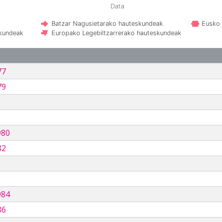
Data
Batzar Nagusietarako hauteskundeak
Eusko 
skundeak
Europako Legebiltzarrerako hauteskundeak
77
79
980
82
984
86