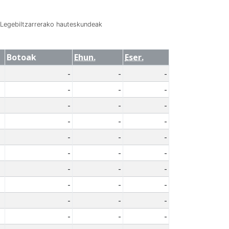
Legebiltzarrerako hauteskundeak
Botoak
Ehun.
Eser.
-
-
-
-
-
-
-
-
-
-
-
-
-
-
-
-
-
-
-
-
-
-
-
-
-
-
-
-
-
-