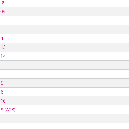
009
009
11
012
014
15
16
016
9 (A28)