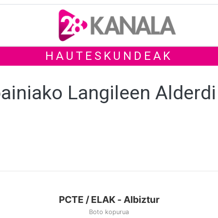
HAUTESKUNDEAK
ainiako Langileen Alderdi
PCTE / ELAK - Albiztur
Boto kopurua