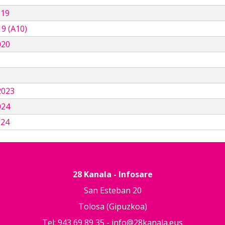
019
9 (A10)
020
3
2023
024
024
28 Kanala - Infosare
San Esteban 20
Tolosa (Gipuzkoa)
Tel: 943 69 89 35 -
info@28kanala.eus