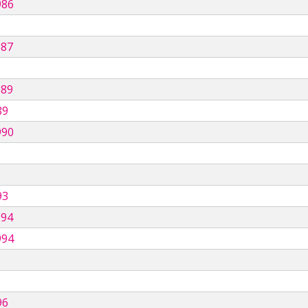
986
987
989
89
990
93
994
994
96