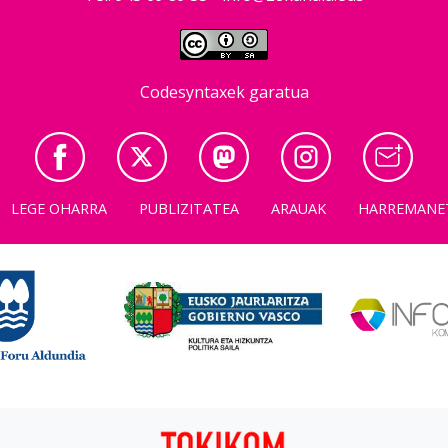
Codesyntaxek garatua
LEGE OHARRA
PUBLIZITATEA
ARAUAK
HARREMANE