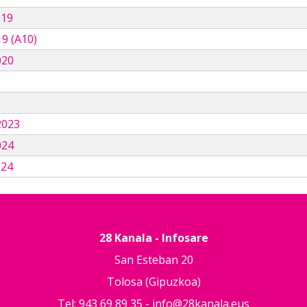
019
9 (A10)
020
3
2023
024
024
28 Kanala - Infosare
San Esteban 20
Tolosa (Gipuzkoa)
Tel: 943 69 89 35 -
info@28kanala.eus