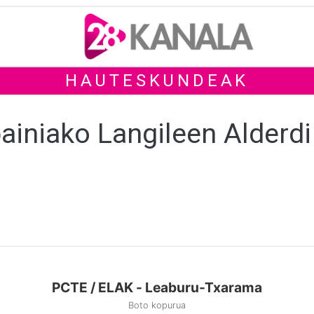
HAUTESKUNDEAK
ainiako Langileen Alderdi
PCTE / ELAK - Leaburu-Txarama
Boto kopurua