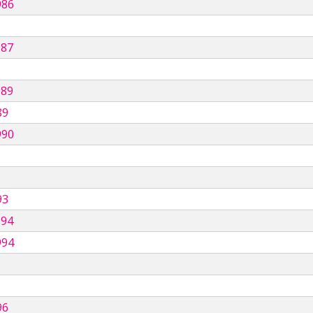
986
987
989
89
990
93
994
994
96