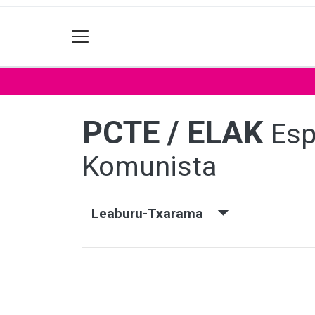
PCTE / ELAK
Esp
Komunista
Leaburu-Txarama