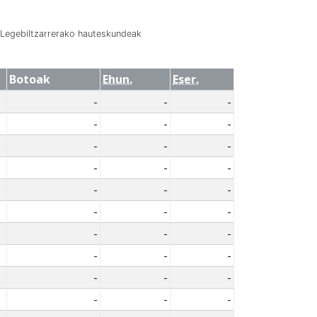
Legebiltzarrerako hauteskundeak
Botoak
Ehun.
Eser.
-
-
-
-
-
-
-
-
-
-
-
-
-
-
-
-
-
-
-
-
-
-
-
-
-
-
-
-
-
-