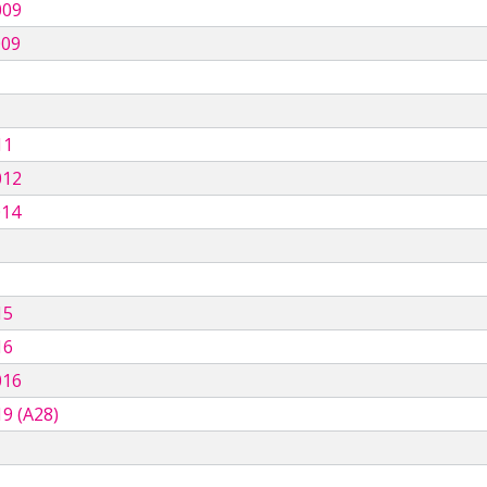
009
009
11
012
014
15
16
016
9 (A28)