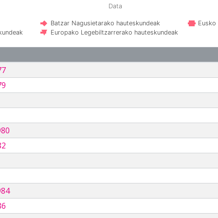
Data
Batzar Nagusietarako hauteskundeak
Eusko 
skundeak
Europako Legebiltzarrerako hauteskundeak
77
79
980
82
984
86