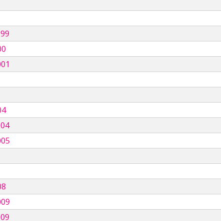
999
00
001
04
004
005
08
009
009