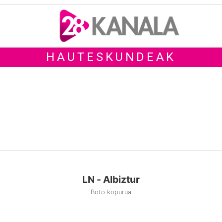
HAUTESKUNDEAK
LN - Albiztur
Boto kopurua