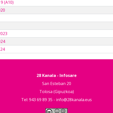
9 (A10)
020
3
2023
024
024
28 Kanala - Infosare
San Esteban 20
Tolosa (Gipuzkoa)
Tel: 943 69 89 35 -
info@28kanala.eus