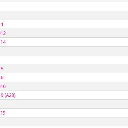
11
012
014
15
16
016
9 (A28)
019