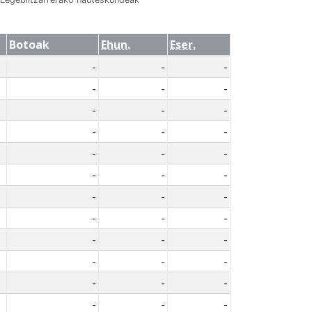
Botoak
Ehun.
Eser.
-
-
-
-
-
-
-
-
-
-
-
-
-
-
-
-
-
-
-
-
-
-
-
-
-
-
-
-
-
-
-
-
-
-
-
-