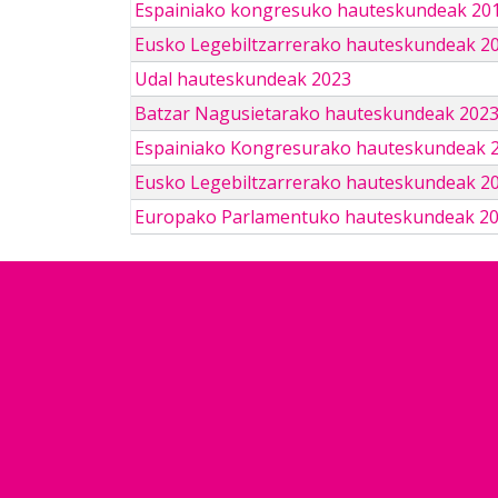
Espainiako kongresuko hauteskundeak 201
Eusko Legebiltzarrerako hauteskundeak 2
Udal hauteskundeak 2023
Batzar Nagusietarako hauteskundeak 202
Espainiako Kongresurako hauteskundeak 
Eusko Legebiltzarrerako hauteskundeak 2
Europako Parlamentuko hauteskundeak 2