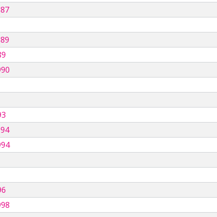
987
989
89
990
93
994
994
96
998