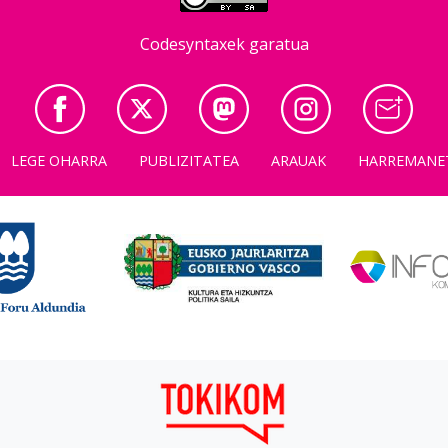
Codesyntaxek garatua
LEGE OHARRA
PUBLIZITATEA
ARAUAK
HARREMANE