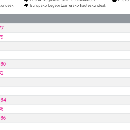
skundeak
Europako Legebiltzarrerako hauteskundeak
77
79
980
82
984
86
986