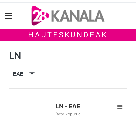
HAUTESKUNDEAK
LN
EAE
LN - EAE
Boto kopurua