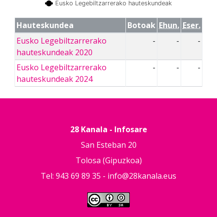
Eusko Legebiltzarrerako hauteskundeak
Hauteskundea
Botoak
Ehun.
Eser.
Eusko Legebiltzarrerako
-
-
-
hauteskundeak 2020
Eusko Legebiltzarrerako
-
-
-
hauteskundeak 2024
28 Kanala - Infosare
San Esteban 20
Tolosa (Gipuzkoa)
Tel: 943 69 89 35 -
info@28kanala.eus