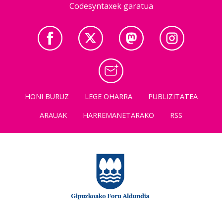
Codesyntaxek garatua
HONI BURUZ
LEGE OHARRA
PUBLIZITATEA
ARAUAK
HARREMANETARAKO
RSS