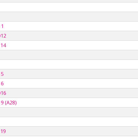
11
012
014
15
16
016
9 (A28)
019