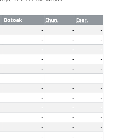
Botoak
Ehun.
Eser.
-
-
-
-
-
-
-
-
-
-
-
-
-
-
-
-
-
-
-
-
-
-
-
-
-
-
-
-
-
-
-
-
-
-
-
-