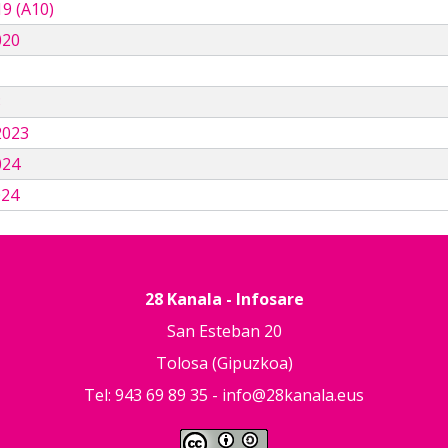
9 (A10)
020
3
2023
024
024
28 Kanala - Infosare
San Esteban 20
Tolosa (Gipuzkoa)
Tel: 943 69 89 35 -
info@28kanala.eus