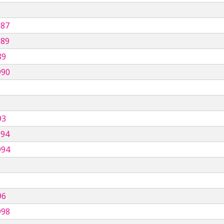
987
989
89
990
93
994
994
96
998