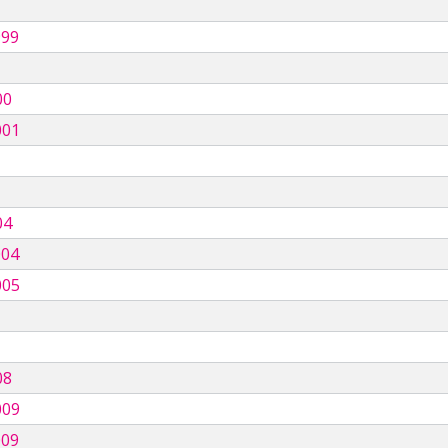
999
00
001
04
004
005
08
009
009