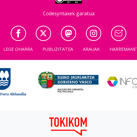
Codesyntaxek garatua
LEGE OHARRA
PUBLIZITATEA
ARAUAK
HARREMANE