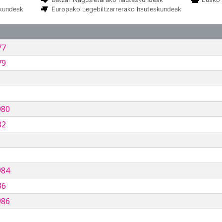
skundeak
Europako Legebiltzarrerako hauteskundeak
77
79
980
82
984
86
986