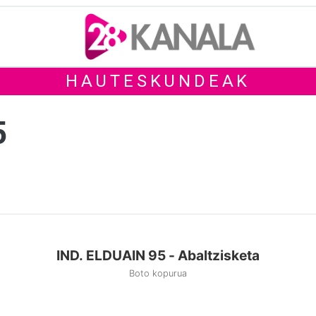
HAUTESKUNDEAK
5
IND. ELDUAIN 95 - Abaltzisketa
Boto kopurua