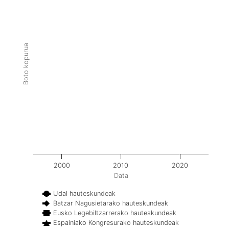
Boto kopurua
2000
2010
2020
Data
Udal hauteskundeak
Batzar Nagusietarako hauteskundeak
Eusko Legebiltzarrerako hauteskundeak
Espainiako Kongresurako hauteskundeak