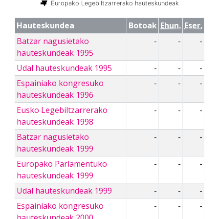
Europako Legebiltzarrerako hauteskundeak
Hauteskundea
Botoak
Ehun.
Eser.
Batzar nagusietako
-
-
-
hauteskundeak 1995
Udal hauteskundeak 1995
-
-
-
Espainiako kongresuko
-
-
-
hauteskundeak 1996
Eusko Legebiltzarrerako
-
-
-
hauteskundeak 1998
Batzar nagusietako
-
-
-
hauteskundeak 1999
Europako Parlamentuko
-
-
-
hauteskundeak 1999
Udal hauteskundeak 1999
-
-
-
Espainiako kongresuko
-
-
-
hauteskundeak 2000