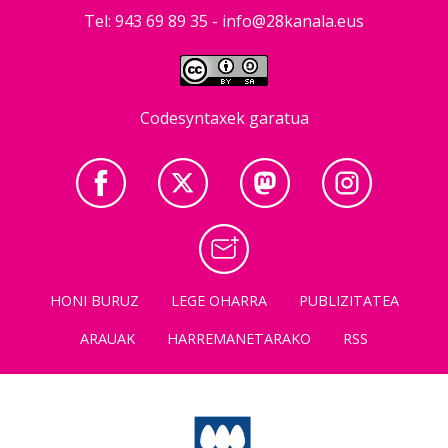
Tel: 943 69 89 35 -
info@28kanala.eus
Codesyntaxek garatua
HONI BURUZ
LEGE OHARRA
PUBLIZITATEA
ARAUAK
HARREMANETARAKO
RSS