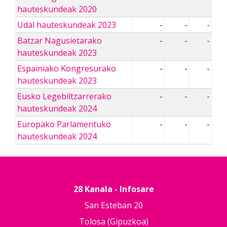
hauteskundeak 2020
Udal hauteskundeak 2023
-
-
-
Batzar Nagusietarako
-
-
-
hauteskundeak 2023
Espainiako Kongresurako
-
-
-
hauteskundeak 2023
Eusko Legebiltzarrerako
-
-
-
hauteskundeak 2024
Europako Parlamentuko
-
-
-
hauteskundeak 2024
28 Kanala - Infosare
San Esteban 20
Tolosa (Gipuzkoa)