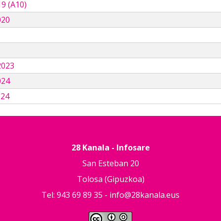
9 (A10)
020
3
2023
024
024
28 Kanala - Infosare
San Esteban 20
Tolosa (Gipuzkoa)
Tel: 943 69 89 35 -
info@28kanala.eus