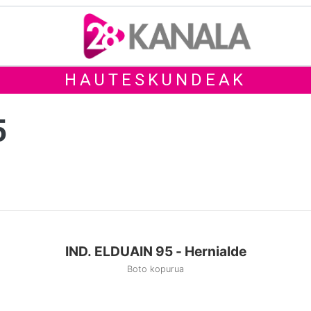
HAUTESKUNDEAK
5
IND. ELDUAIN 95 - Hernialde
Boto kopurua