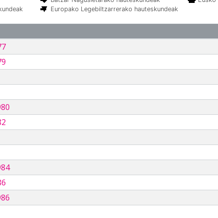
skundeak
Europako Legebiltzarrerako hauteskundeak
77
79
980
82
984
86
986