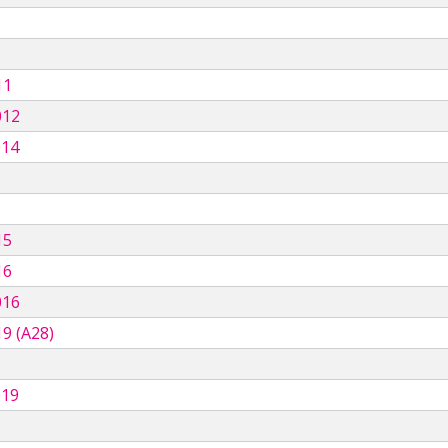
11
012
014
15
16
016
9 (A28)
019