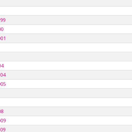
999
00
001
04
004
005
08
009
009