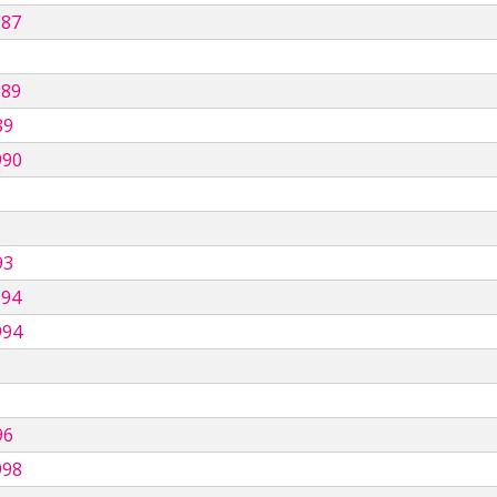
987
989
89
990
93
994
994
96
998