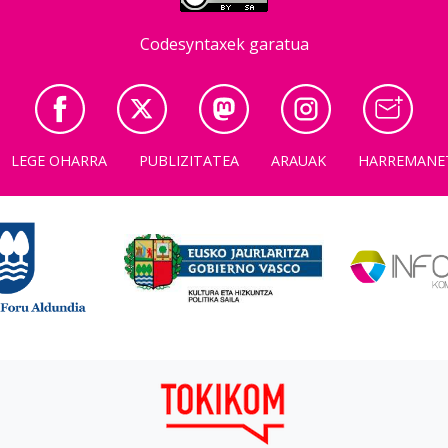
Codesyntaxek garatua
LEGE OHARRA
PUBLIZITATEA
ARAUAK
HARREMANE