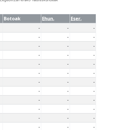
Botoak
Ehun.
Eser.
-
-
-
-
-
-
-
-
-
-
-
-
-
-
-
-
-
-
-
-
-
-
-
-
-
-
-
-
-
-
-
-
-
-
-
-