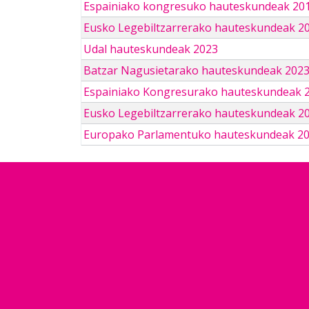
Espainiako kongresuko hauteskundeak 201
Eusko Legebiltzarrerako hauteskundeak 2
Udal hauteskundeak 2023
Batzar Nagusietarako hauteskundeak 202
Espainiako Kongresurako hauteskundeak 
Eusko Legebiltzarrerako hauteskundeak 2
Europako Parlamentuko hauteskundeak 2