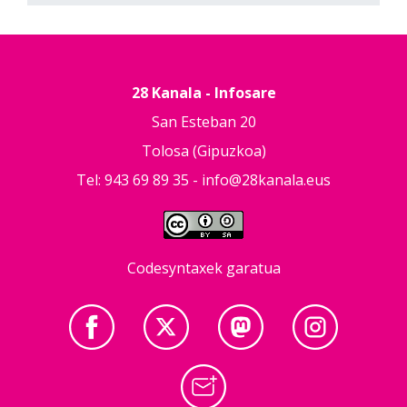
28 Kanala - Infosare
San Esteban 20
Tolosa (Gipuzkoa)
Tel: 943 69 89 35 -
info@28kanala.eus
Codesyntaxek garatua