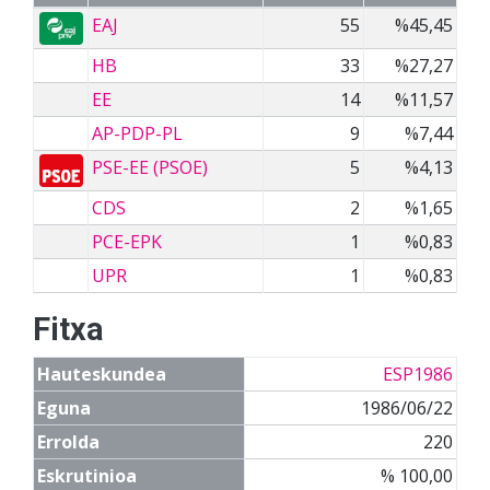
EAJ
55
%45,45
HB
33
%27,27
EE
14
%11,57
AP-PDP-PL
9
%7,44
PSE-EE (PSOE)
5
%4,13
CDS
2
%1,65
PCE-EPK
1
%0,83
UPR
1
%0,83
Fitxa
Hauteskundea
ESP1986
Eguna
1986/06/22
Errolda
220
Eskrutinioa
% 100,00