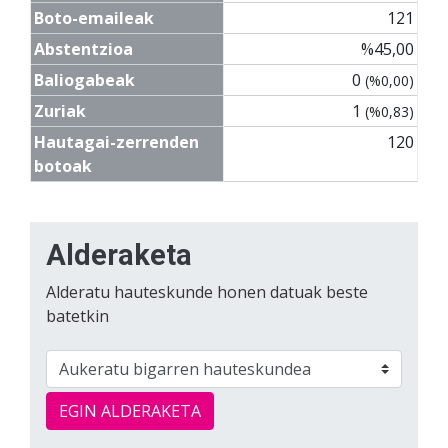
Boto-emaileak
121
Abstentzioa
%45,00
Baliogabeak
0
(%0,00)
Zuriak
1
(%0,83)
Hautagai-zerrenden
120
botoak
Alderaketa
Alderatu hauteskunde honen datuak beste
batetkin
EGIN ALDERAKETA