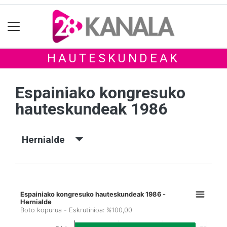
HAUTESKUNDEAK
Espainiako kongresuko
hauteskundeak 1986
Hernialde
Espainiako kongresuko hauteskundeak 1986 -
Hernialde
Boto kopurua - Eskrutinioa: %100,00