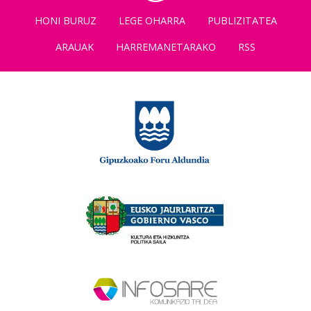
HONI BURUZ
LEGE OHARRA
PUBLIZITATEA
ARAUAK
HARREMANETARAKO
RSS