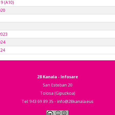
9 (A10)
020
3
2023
024
024
28 Kanala - Infosare
San Esteban 20
Tolosa (Gipuzkoa)
Tel: 943 69 89 35 -
info@28kanala.eus