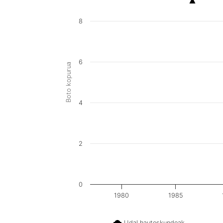
8
6
Boto kopurua
4
2
0
1980
1985
Udal hauteskundeak