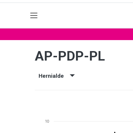
AP-PDP-PL
Hernialde
10