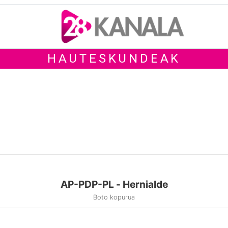
HAUTESKUNDEAK
AP-PDP-PL - Hernialde
Boto kopurua