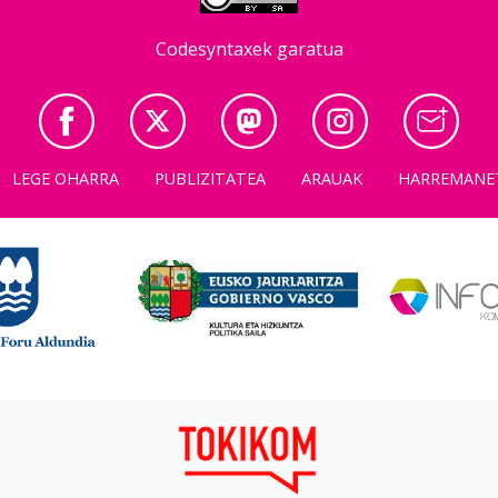
Codesyntaxek garatua
LEGE OHARRA
PUBLIZITATEA
ARAUAK
HARREMANE