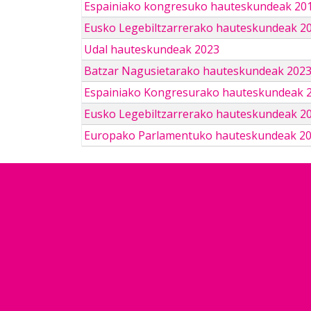
Espainiako kongresuko hauteskundeak 201
Eusko Legebiltzarrerako hauteskundeak 2
Udal hauteskundeak 2023
Batzar Nagusietarako hauteskundeak 202
Espainiako Kongresurako hauteskundeak 
Eusko Legebiltzarrerako hauteskundeak 2
Europako Parlamentuko hauteskundeak 2