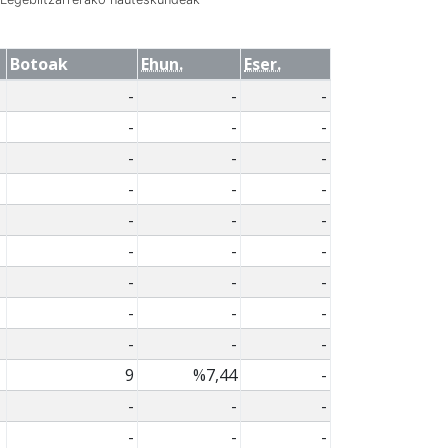
Botoak
Ehun.
Eser.
-
-
-
-
-
-
-
-
-
-
-
-
-
-
-
-
-
-
-
-
-
-
-
-
-
-
-
9
%7,44
-
-
-
-
-
-
-