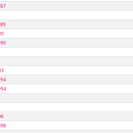
987
989
89
990
93
994
994
96
998