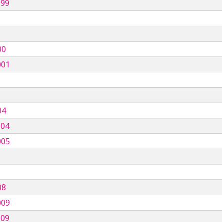
999
00
001
04
004
005
08
009
009