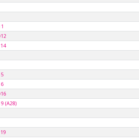
11
012
014
15
16
016
9 (A28)
019