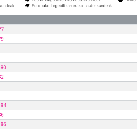
skundeak
Europako Legebiltzarrerako hauteskundeak
77
79
980
82
984
86
986