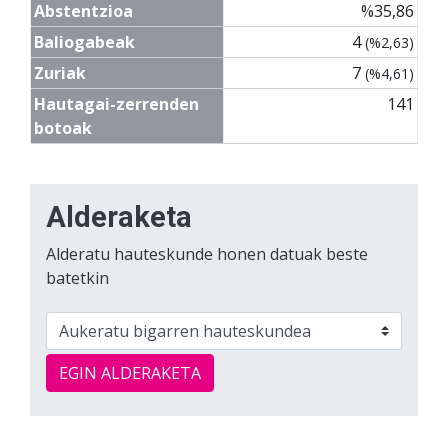
Abstentzioa
%35,86
Baliogabeak
4
(%2,63)
Zuriak
7
(%4,61)
Hautagai-zerrenden
141
botoak
Alderaketa
Alderatu hauteskunde honen datuak beste
batetkin
EGIN ALDERAKETA