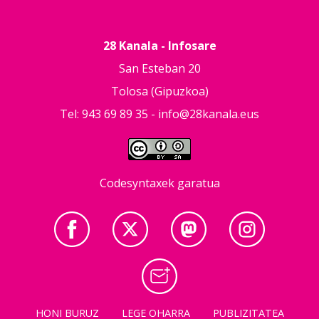
28 Kanala - Infosare
San Esteban 20
Tolosa (Gipuzkoa)
Tel: 943 69 89 35 -
info@28kanala.eus
Codesyntaxek garatua
HONI BURUZ
LEGE OHARRA
PUBLIZITATEA