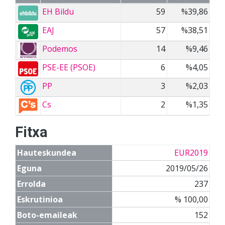
EH Bildu
59
%39,86
EAJ
57
%38,51
Podemos
14
%9,46
PSE-EE (PSOE)
6
%4,05
PP
3
%2,03
Cs
2
%1,35
Fitxa
Hauteskundea
EUR2019
Eguna
2019/05/26
Errolda
237
Eskrutinioa
% 100,00
Boto-emaileak
152