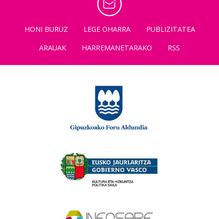
HONI BURUZ
LEGE OHARRA
PUBLIZITATEA
ARAUAK
HARREMANETARAKO
RSS