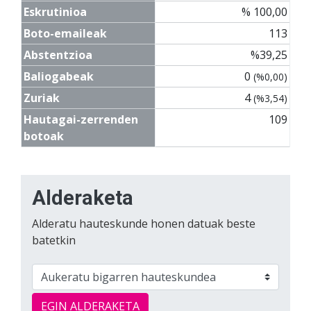
Eskrutinioa
% 100,00
Boto-emaileak
113
Abstentzioa
%39,25
Baliogabeak
0
(%0,00)
Zuriak
4
(%3,54)
Hautagai-zerrenden
109
botoak
Alderaketa
Alderatu hauteskunde honen datuak beste
batetkin
EGIN ALDERAKETA