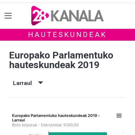
HAUTESKUNDEAK
Europako Parlamentuko
hauteskundeak 2019
Larraul
Europako Parlamentuko hauteskundeak 2019 -
Larraul
Boto kopurua - Eskrutinioa: %100,00