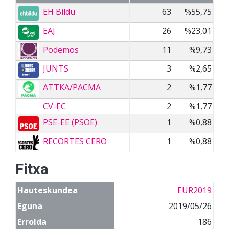
EH Bildu
63
%55,75
EAJ
26
%23,01
Podemos
11
%9,73
JUNTS
3
%2,65
ATTKA/PACMA
2
%1,77
CV-EC
2
%1,77
PSE-EE (PSOE)
1
%0,88
RECORTES CERO
1
%0,88
Fitxa
Hauteskundea
EUR2019
Eguna
2019/05/26
Errolda
186