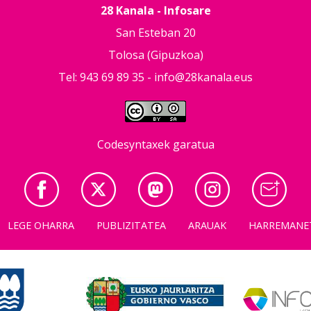
28 Kanala - Infosare
San Esteban 20
Tolosa (Gipuzkoa)
Tel: 943 69 89 35 -
info@28kanala.eus
Codesyntaxek garatua
LEGE OHARRA
PUBLIZITATEA
ARAUAK
HARREMANE