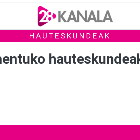
HAUTESKUNDEAK
mentuko hauteskundea